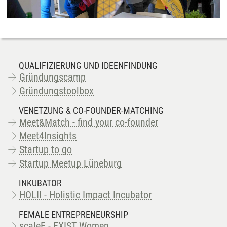
QUALIFIZIERUNG UND IDEENFINDUNG
Gründungscamp
Gründungstoolbox
VENETZUNG & CO-FOUNDER-MATCHING
Meet&Match - find your co-founder
Meet4Insights
Startup to go
Startup Meetup Lüneburg
INKUBATOR
HOLII - Holistic Impact Incubator
FEMALE ENTREPRENEURSHIP
scaleF - EXIST Women