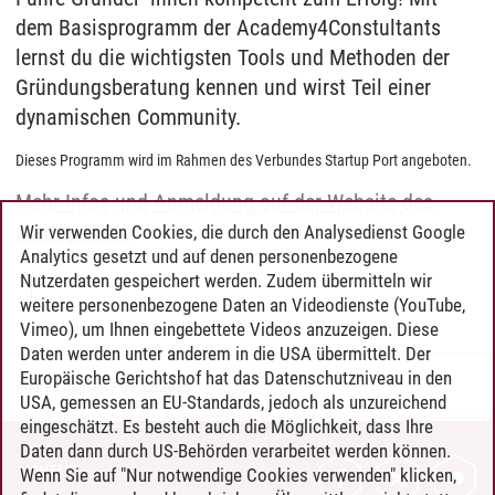
dem Basisprogramm der Academy4Constultants
lernst du die wichtigsten Tools und Methoden der
Gründungsberatung kennen und wirst Teil einer
dynamischen Community.
Dieses Programm wird im Rahmen des Verbundes Startup Port angeboten.
Mehr Infos und Anmeldung auf der Website des
Startup Ports
Wir verwenden Cookies, die durch den Analysedienst Google
Analytics gesetzt und auf denen personenbezogene
Nutzerdaten gespeichert werden. Zudem übermitteln wir
weitere personenbezogene Daten an Videodienste (YouTube,
Vimeo), um Ihnen eingebettete Videos anzuzeigen. Diese
Daten werden unter anderem in die USA übermittelt. Der
Europäische Gerichtshof hat das Datenschutzniveau in den
Andrea Japsen
/
01.12.2025
USA, gemessen an EU-Standards, jedoch als unzureichend
eingeschätzt. Es besteht auch die Möglichkeit, dass Ihre
Daten dann durch US-Behörden verarbeitet werden können.
KONTAKT
Wenn Sie auf "Nur notwendige Cookies verwenden" klicken,