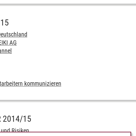
015
Deutschland
EIKI AG
annel
itarbeitern kommunizieren
 2014/15
 und Risiken