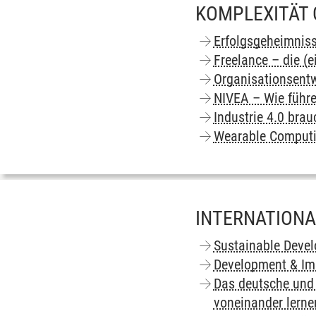
KOMPLEXITÄT 
Erfolgsgeheimnis
Freelance – die (
Organisationsentw
NIVEA – Wie führe
Industrie 4.0 bra
Wearable Computin
INTERNATIONA
Sustainable Devel
Development & Imp
Das deutsche und 
voneinander lern