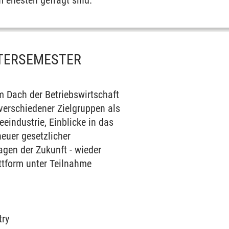
 ehesten gefragt sind.
NTERSEMESTER
 Dach der Betriebswirtschaft
verschiedener Zielgruppen als
eindustrie, Einblicke in das
neuer gesetzlicher
agen der Zukunft - wieder
attform unter Teilnahme
try