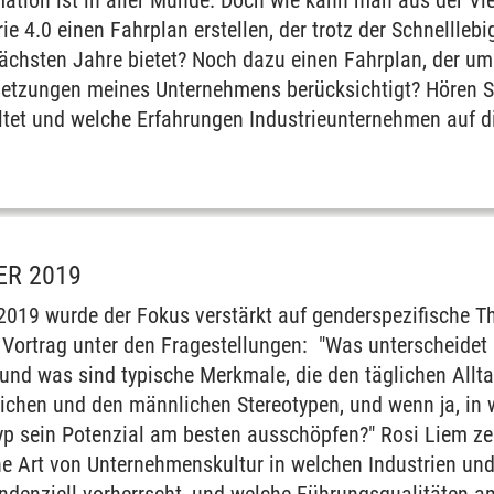
mation ist in aller Munde. Doch wie kann man aus der Vi
ie 4.0 einen Fahrplan erstellen, der trotz der Schnellleb
nächsten Jahre bietet? Noch dazu einen Fahrplan, der um
setzungen meines Unternehmens berücksichtigt? Hören S
renzen
ltet und welche Erfahrungen Industrieunternehmen auf 
tstag
rum
R 2019
19 wurde der Fokus verstärkt auf genderspezifische The
n Vortrag unter den Fragestellungen: "Was unterscheidet
, und was sind typische Merkmale, die den täglichen All
blichen und den männlichen Stereotypen, und wenn ja, in
yp sein Potenzial am besten ausschöpfen?" Rosi Liem ze
che Art von Unternehmenskultur in welchen Industrien un