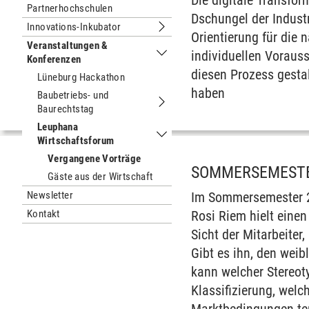
Die digitale Transfor
Partnerhochschulen
Dschungel der Industr
Innovations-Inkubator
Untermenu Innovations-Inkubator
Orientierung für die 
Veranstaltungen &
individuellen Voraus
Konferenzen
Untermenu Veranstaltungen & Konfe
diesen Prozess gesta
Lüneburg Hackathon
haben
Baubetriebs- und
Baurechtstag
Untermenu Baubetriebs- und Baurech
Leuphana
Wirtschaftsforum
Untermenu Leuphana Wirtschaftsfo
Vergangene Vorträge
SOMMERSEMESTE
Gäste aus der Wirtschaft
Newsletter
Im Sommersemester 20
Kontakt
Rosi Riem hielt eine
Sicht der Mitarbeiter
Gibt es ihn, den wei
kann welcher Stereot
Klassifizierung, wel