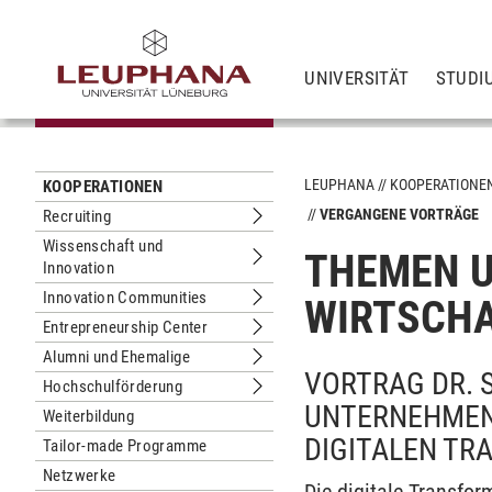
UNIVERSITÄT
STUDI
LEUPHANA
KOOPERATIONE
KOOPERATIONEN
VERGANGENE VORTRÄGE
Recruiting
Untermenu Recruiting
Wissenschaft und
THEMEN U
Innovation
Untermenu Wissenschaft und Innova
Innovation Communities
WIRTSCHA
Untermenu Innovation Communities
Entrepreneurship Center
Untermenu Entrepreneurship Center
Alumni und Ehemalige
Untermenu Alumni und Ehemalige
VORTRAG DR. 
Hochschulförderung
Untermenu Hochschulförderung
UNTERNEHMEN
Weiterbildung
IGITALEN TR
Tailor-made Programme
Netzwerke