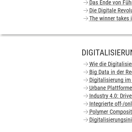
Das Ende von Füh
Die Digitale Revol
The winner takes i
DIGITALISIER
Wie die Digitalisi
Big Data in der 
Digitalisierung i
Urbane Plattforme
Industry 4.0: Driv
Integrierte off-/o
Polymer Composit
Digitalisierungsi