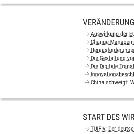
VERÄNDERUNG
Auswirkung der EU
Change Managemen
Herausforderunge
Die Gestaltung v
Die Digitale Trans
Innovationsbeschl
China schweigt: W
START DES WI
TUIFly: Der deuts