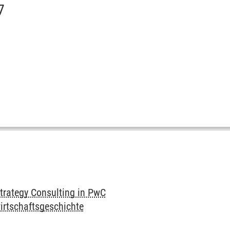
7
trategy Consulting in PwC
irtschaftsgeschichte