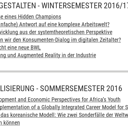
GESTALTEN - WINTERSEMESTER 2016/1
se eines Hidden Champions
einfache) Antwort auf eine komplexe Arbeitswelt?
icklung aus der systemtheoretischen Perspektive
n wir den Konsumenten-Dialog im digitalen Zeitalter?
ucht eine neue BWL
g und Augmented Reality in der Industrie
LISIERUNG - SOMMERSEMESTER 2016
opment and Economic Perspectives for Africa’s Youth
lementation of a Globally Integrated Career Model for S
das koreanische Modell: Wie zwei Sonderfälle der Weltw
en können