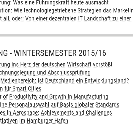
rung: Was eine Führungskraft heute ausmacht
ution: Wie technologiegetriebene Strategien das Marketi
t all, oder: Von einer dezentralen IT Landschaft zu einer
UNG - WINTERSEMESTER 2015/16
erung ins Herz der deutschen Wirtschaft vorstößt
Rechnungslegung und Abschlussprüfung
m Medienbereich: Ist Deutschland ein Entwicklungsland?
n für Smart Cities
er of Productivity and Growth in Manufacturing
nline Personalauswahl auf Basis globaler Standards
es in Aerospace: Achievements and Challenges
nitiativen im Hamburger Hafen