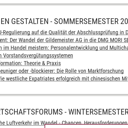
EN GESTALTEN - SOMMERSEMESTER 2
-Regulierung auf die Qualität der Abschlussprüfung in 
t: Der Wandel der Gildemeister AG in die DMG MORI S
n im Handel meistern: Personalentwicklung und Multich
on Vorstandsvergütungssystemen
formation: Theorie & Praxis
euniger oder -blockierer: Die Rolle von Marktforschung
ie westliche Expatriates erfolgreich mit chinesischen M
RTSCHAFTSFORUMS - WINTERSEMESTER
che Luftverkehr im Wandel - Chancen, Herausforderungen