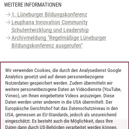
WEITERE INFORMATIONEN
1. Lüneburger Bildungskonferenz
Leuphana Innovation Community
Schulentwicklung und Leadership
Archivmeldung "Regelmäßige Lüneburger
Bildungskonferenz ausgerufen"
Wir verwenden Cookies, die durch den Analysedienst Google
KONTAKT
Analytics gesetzt und auf denen personenbezogene
Nutzerdaten gespeichert werden. Zudem übermitteln wir
Prof. Dr. Marcus Pietsch
weitere personenbezogene Daten an Videodienste (YouTube,
Vimeo), um Ihnen eingebettete Videos anzuzeigen. Diese
Daten werden unter anderem in die USA übermittelt. Der
Europäische Gerichtshof hat das Datenschutzniveau in den
Julia Valtwies
/
03.02.2026
USA, gemessen an EU-Standards, jedoch als unzureichend
eingeschätzt. Es besteht auch die Möglichkeit, dass Ihre
Daten dann durch US-Behörden verarbeitet werden können.