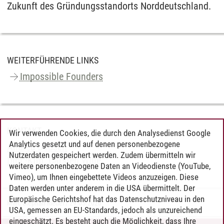
Zukunft des Gründungsstandorts Norddeutschland.
WEITERFÜHRENDE LINKS
Impossible Founders
KONTAKT
Wir verwenden Cookies, die durch den Analysedienst Google
Analytics gesetzt und auf denen personenbezogene
Andrea Japsen
Nutzerdaten gespeichert werden. Zudem übermitteln wir
Dipl.-Kfm. Carsten Wille
weitere personenbezogene Daten an Videodienste (YouTube,
Vimeo), um Ihnen eingebettete Videos anzuzeigen. Diese
Daten werden unter anderem in die USA übermittelt. Der
Europäische Gerichtshof hat das Datenschutzniveau in den
Marc Stephan Riedel
/
29.05.2026
USA, gemessen an EU-Standards, jedoch als unzureichend
eingeschätzt. Es besteht auch die Möglichkeit, dass Ihre