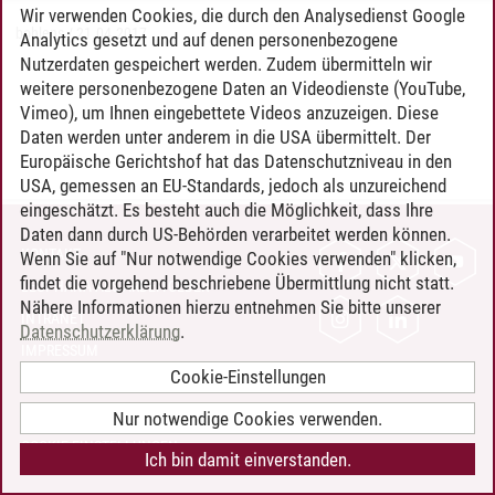
Wir verwenden Cookies, die durch den Analysedienst Google
bohlens
/
21.04.2017
Analytics gesetzt und auf denen personenbezogene
Nutzerdaten gespeichert werden. Zudem übermitteln wir
weitere personenbezogene Daten an Videodienste (YouTube,
Vimeo), um Ihnen eingebettete Videos anzuzeigen. Diese
Daten werden unter anderem in die USA übermittelt. Der
Europäische Gerichtshof hat das Datenschutzniveau in den
USA, gemessen an EU-Standards, jedoch als unzureichend
eingeschätzt. Es besteht auch die Möglichkeit, dass Ihre
Daten dann durch US-Behörden verarbeitet werden können.
KONTAKT
Wenn Sie auf "Nur notwendige Cookies verwenden" klicken,
findet die vorgehend beschriebene Übermittlung nicht statt.
LEUPHANA ALS ARBEITGEBER
Nähere Informationen hierzu entnehmen Sie bitte unserer
INTRANET
Datenschutzerklärung
.
IMPRESSUM
Cookie-Einstellungen
DATENSCHUTZ
BARRIEREFREIHEIT
Nur notwendige Cookies verwenden.
COOKIE-EINSTELLUNGEN
Ich bin damit einverstanden.