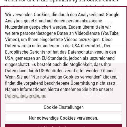
für den jeweiligen Anwendungszweck betont wurde.
Gerade für die Baubranche sind Lösungen des
Wir verwenden Cookies, die durch den Analysedienst Google
Analytics gesetzt und auf denen personenbezogene
Baustoffrecyclings und dessen Reinheit wichtige
Nutzerdaten gespeichert werden. Zudem übermitteln wir
Fragen, die in Zukunft vertieft werden sollten.
weitere personenbezogene Daten an Videodienste (YouTube,
Vimeo), um Ihnen eingebettete Videos anzuzeigen. Diese
Daten werden unter anderem in die USA übermittelt. Der
Europäische Gerichtshof hat das Datenschutzniveau in den
Jan Luis Stephan
/
30.04.2024
USA, gemessen an EU-Standards, jedoch als unzureichend
eingeschätzt. Es besteht auch die Möglichkeit, dass Ihre
Daten dann durch US-Behörden verarbeitet werden können.
KONTAKT
Wenn Sie auf "Nur notwendige Cookies verwenden" klicken,
findet die vorgehend beschriebene Übermittlung nicht statt.
LEUPHANA ALS ARBEITGEBER
Nähere Informationen hierzu entnehmen Sie bitte unserer
INTRANET
Datenschutzerklärung
.
IMPRESSUM
Cookie-Einstellungen
DATENSCHUTZ
BARRIEREFREIHEIT
Nur notwendige Cookies verwenden.
COOKIE-EINSTELLUNGEN