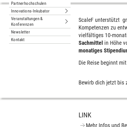
Partnerhochschulen
Innovations-Inkubator
Untermenu Innovations-Inkubator
Veranstaltungen &
ScaleF unterstützt g
Konferenzen
Untermenu Veranstaltungen & Konfe
Kompetenzen zu entwi
Newsletter
vielfältiges 10-mona
Kontakt
Sachmittel
in Höhe v
monatiges Stipendi
Die Reise beginnt mi
Bewirb dich jetzt bi
LINK
Mehr Infos und B