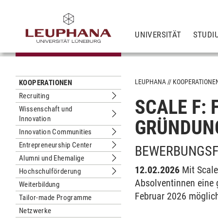
UNIVERSITÄT
STUDI
LEUPHANA
KOOPERATIONE
KOOPERATIONEN
Recruiting
SCALE F:
Untermenu Recruiting
Wissenschaft und
Innovation
Untermenu Wissenschaft und Innova
GRÜNDUN
Innovation Communities
Untermenu Innovation Communities
Entrepreneurship Center
BEWERBUNGSFR
Untermenu Entrepreneurship Center
Alumni und Ehemalige
Untermenu Alumni und Ehemalige
12.02.2026
Mit Scale
Hochschulförderung
Untermenu Hochschulförderung
Absolventinnen eine 
Weiterbildung
Februar 2026 möglic
Tailor-made Programme
Netzwerke