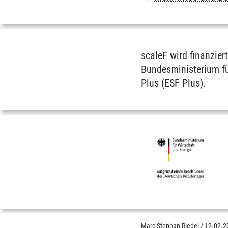
scaleF wird finanzier
Bundesministerium fü
Plus (ESF Plus).
Marc Stephan Riedel
/
12.02.2