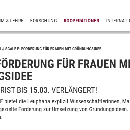
UM & LEHRE
FORSCHUNG
KOOPERATIONEN
INTERNATI
N
SCALE F: FÖRDERUNG FÜR FRAUEN MIT GRÜNDUNGSIDEE
 FÖRDERUNG FÜR FRAUEN M
tion
GSIDEE
IST BIS 15.03. VERLÄNGERT!
F bietet die Leuphana explizit Wissenschaftlerinnen, M
gezielte Förderung zur Umsetzung von Gründungsideen.
h.