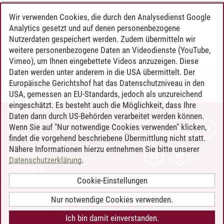
Wir verwenden Cookies, die durch den Analysedienst Google
KONTAKT
Analytics gesetzt und auf denen personenbezogene
Nutzerdaten gespeichert werden. Zudem übermitteln wir
Dr. Frederic Kohlhase
weitere personenbezogene Daten an Videodienste (YouTube,
Vimeo), um Ihnen eingebettete Videos anzuzeigen. Diese
Daten werden unter anderem in die USA übermittelt. Der
Europäische Gerichtshof hat das Datenschutzniveau in den
Marc Stephan Riedel
/
09.06.2021
USA, gemessen an EU-Standards, jedoch als unzureichend
eingeschätzt. Es besteht auch die Möglichkeit, dass Ihre
Daten dann durch US-Behörden verarbeitet werden können.
KONTAKT
Wenn Sie auf "Nur notwendige Cookies verwenden" klicken,
findet die vorgehend beschriebene Übermittlung nicht statt.
LEUPHANA ALS ARBEITGEBER
Nähere Informationen hierzu entnehmen Sie bitte unserer
INTRANET
Datenschutzerklärung
.
IMPRESSUM
Cookie-Einstellungen
DATENSCHUTZ
BARRIEREFREIHEIT
Nur notwendige Cookies verwenden.
COOKIE-EINSTELLUNGEN
Ich bin damit einverstanden.