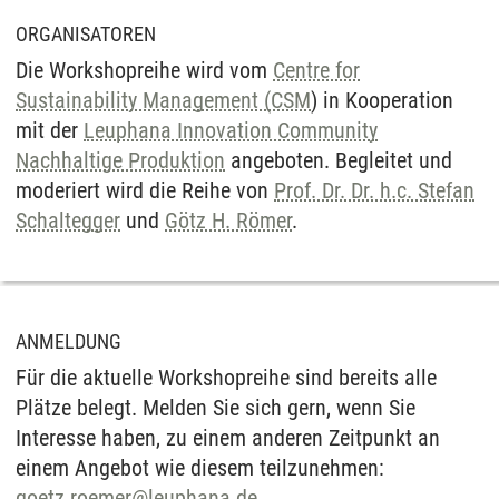
ORGANISATOREN
Die Workshopreihe wird vom
Centre for
Sustainability Management (CSM
) in Kooperation
mit der
Leuphana Innovation Community
Nachhaltige Produktion
angeboten. Begleitet und
moderiert wird die Reihe von
Prof. Dr. Dr. h.c. Stefan
Schaltegger
und
Götz H. Römer
.
ANMELDUNG
Für die aktuelle Workshopreihe sind bereits alle
Plätze belegt. Melden Sie sich gern, wenn Sie
Interesse haben, zu einem anderen Zeitpunkt an
einem Angebot wie diesem teilzunehmen:
goetz.roemer
@
leuphana.de