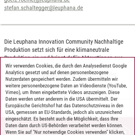
stefan.schaltegger
@
leuphana.de
Die Leuphana Innovation Community Nachhaltige
Produktion setzt sich für eine klimaneutrale
Produktion ein und bringt dafür Akteur*innen aus
Wirtschaft und Wissenschaft zusammen. Gestalten
Wir verwenden Cookies, die durch den Analysedienst Google
Analytics gesetzt und auf denen personenbezogene
Sie mit uns die Zukunft und werden Sie Teil der
Nutzerdaten gespeichert werden. Zudem übermitteln wir
Community!
weitere personenbezogene Daten an Videodienste (YouTube,
Vimeo), um Ihnen eingebettete Videos anzuzeigen. Diese
Daten werden unter anderem in die USA übermittelt. Der
Europäische Gerichtshof hat das Datenschutzniveau in den
Luca Kliehm
/
08.05.2026
USA, gemessen an EU-Standards, jedoch als unzureichend
eingeschätzt. Es besteht auch die Möglichkeit, dass Ihre
Daten dann durch US-Behörden verarbeitet werden können.
KONTAKT
Wenn Sie auf "Nur notwendige Cookies verwenden" klicken,