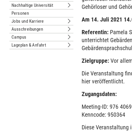
Untermenu Organisation
Nachhaltige Universität
Gehörloser und Gehö
Untermenu Nachhaltige Universität
Personen
Am 14. Juli 2021 14
Jobs und Karriere
Untermenu Jobs und Karriere
Ausschreibungen
Referentin:
Pamela Su
Untermenu Ausschreibungen
Campus
unterrichtet Gebärde
Untermenu Campus
Lageplan & Anfahrt
Gebärdensprachschul
Untermenu Lageplan & Anfahrt
Zielgruppe:
Vor allem
Die Veranstaltung fin
hier veröffentlicht.
Zugangsdaten:
Meeting-ID: 976 406
Kenncode: 950364
Diese Veranstaltung 