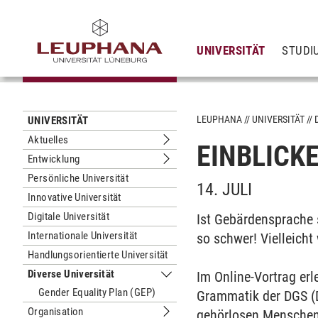
UNIVERSITÄT
STUDI
LEUPHANA
UNIVERSITÄT
UNIVERSITÄT
Aktuelles
EINBLICK
Untermenu Aktuelles
Entwicklung
Untermenu Entwicklung
Persönliche Universität
14. JULI
Innovative Universität
Digitale Universität
Ist Gebärdensprache 
Internationale Universität
so schwer! Vielleich
Handlungsorientierte Universität
Diverse Universität
Im Online-Vortrag er
Untermenu Diverse Universität
Gender Equality Plan (GEP)
Grammatik der DGS (
Organisation
gehörlosen Menschen 