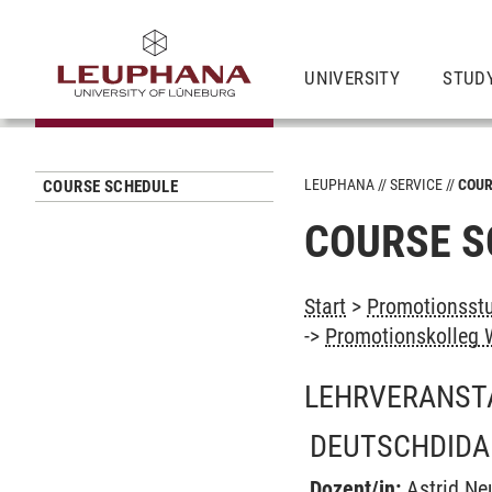
UNIVERSITY
STUD
LEUPHANA
SERVICE
COUR
COURSE SCHEDULE
COURSE S
Start
>
Promotionsstu
->
Promotionskolleg W
LEHRVERANST
DEUTSCHDIDA
Dozent/in:
Astrid N