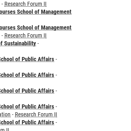
e
-
Research Forum II
courses School of Management
courses School of Management
e
-
Research Forum II
f Sustainability
-
chool of Public Affairs
-
chool of Public Affairs
-
chool of Public Affairs
-
chool of Public Affairs
-
ation
-
Research Forum II
chool of Public Affairs
-
m II