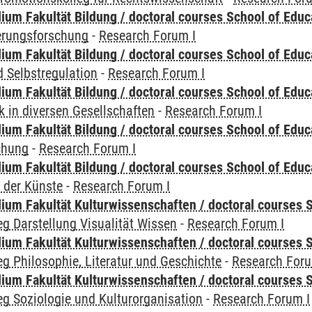
ium Fakultät Bildung / doctoral courses School of Educ
ierungsforschung
-
Research Forum I
ium Fakultät Bildung / doctoral courses School of Educ
 Selbstregulation
-
Research Forum I
ium Fakultät Bildung / doctoral courses School of Educ
 in diversen Gesellschaften
-
Research Forum I
ium Fakultät Bildung / doctoral courses School of Educ
chung
-
Research Forum I
ium Fakultät Bildung / doctoral courses School of Educ
 der Künste
-
Research Forum I
ium Fakultät Kulturwissenschaften / doctoral courses S
g Darstellung Visualität Wissen
-
Research Forum I
ium Fakultät Kulturwissenschaften / doctoral courses S
g Philosophie, Literatur und Geschichte
-
Research Foru
ium Fakultät Kulturwissenschaften / doctoral courses S
g Soziologie und Kulturorganisation
-
Research Forum I