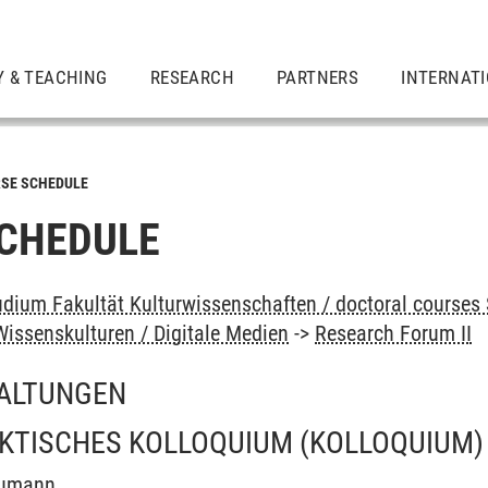
Y & TEACHING
RESEARCH
PARTNERS
INTERNAT
SE SCHEDULE
CHEDULE
dium Fakultät Kulturwissenschaften / doctoral courses S
issenskulturen / Digitale Medien
->
Research Forum II
ALTUNGEN
KTISCHES KOLLOQUIUM
(KOLLOQUIUM)
eumann