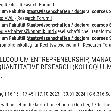
eg Recht
-
Research Forum I
um Fakultät Staatswissenschaften / doctoral courses S
leg VWL
-
Research Forum I
um Fakultät Staatswissenschaften / doctoral courses S
eg Verhaltensökonomik und gesellschaftliche Transform
um Fakultät Staatswissenschaften / doctoral courses S
romotionskolleg für Rechtswissenschaft
-
Research For
LLOQUIUM ENTREPRENEURSHIP, MANA
QUANTITATIVE RESEARCH
(KOLLOQUIUM
nz
ag | 16:15 - 17:45 | 17.10.2023 - 30.01.2024 | C 6.316 
will be set in the kick-off meeting on October, 17th. The