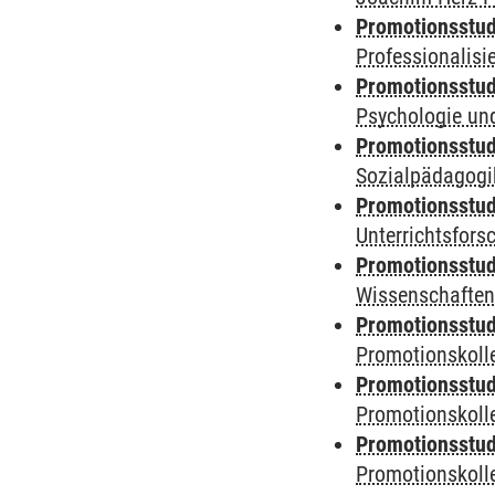
Promotionsstud
Professionalis
Promotionsstud
Psychologie und
Promotionsstud
Sozialpädagogik
Promotionsstud
Unterrichtsfors
Promotionsstud
Wissenschaften
Promotionsstud
Promotionskolle
Promotionsstud
Promotionskolle
Promotionsstud
Promotionskolle