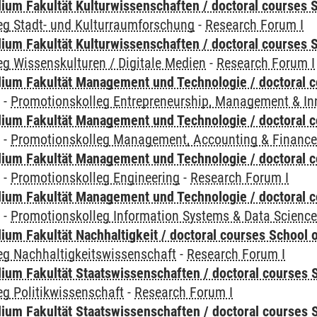
ium Fakultät Kulturwissenschaften / doctoral courses S
eg Stadt- und Kulturraumforschung
-
Research Forum I
ium Fakultät Kulturwissenschaften / doctoral courses S
g Wissenskulturen / Digitale Medien
-
Research Forum I
ium Fakultät Management und Technologie / doctoral 
y
-
Promotionskolleg Entrepreneurship, Management & In
ium Fakultät Management und Technologie / doctoral 
y
-
Promotionskolleg Management, Accounting & Financ
ium Fakultät Management und Technologie / doctoral 
y
-
Promotionskolleg Engineering
-
Research Forum I
ium Fakultät Management und Technologie / doctoral 
y
-
Promotionskolleg Information Systems & Data Scienc
um Fakultät Nachhaltigkeit / doctoral courses School o
eg Nachhaltigkeitswissenschaft
-
Research Forum I
um Fakultät Staatswissenschaften / doctoral courses S
g Politikwissenschaft
-
Research Forum I
um Fakultät Staatswissenschaften / doctoral courses S