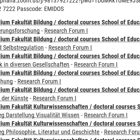
/leuphana.zoom.us/j/98137927222?pwd=TDdMRk1UME9
92 7222 Passcode: EMIDOS
ium Fakultät Bildung / doctoral courses School of Educ
ierungsforschung
-
Research Forum I
ium Fakultät Bildung / doctoral courses School of Educ
 Selbstregulation
-
Research Forum I
ium Fakultät Bildung / doctoral courses School of Educ
 in diversen Gesellschaften
-
Research Forum I
ium Fakultät Bildung / doctoral courses School of Educ
chung
-
Research Forum I
ium Fakultät Bildung / doctoral courses School of Educ
 der Künste
-
Research Forum I
ium Fakultät Kulturwissenschaften / doctoral courses S
g Darstellung Visualität Wissen
-
Research Forum I
ium Fakultät Kulturwissenschaften / doctoral courses S
g Philosophie, Literatur und Geschichte
-
Research Foru