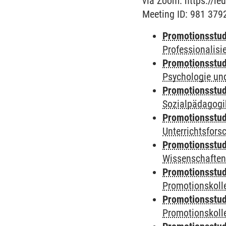
via Zoom: https:/
Meeting ID: 981 37
Promotionsstud
Professionalis
Promotionsstud
Psychologie und
Promotionsstud
Sozialpädagogik
Promotionsstud
Unterrichtsfors
Promotionsstud
Wissenschaften
Promotionsstud
Promotionskolle
Promotionsstud
Promotionskolle