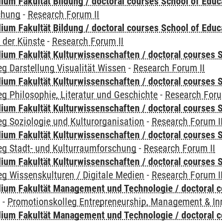
ium Fakultät Bildung / doctoral courses School of Educ
chung
-
Research Forum II
ium Fakultät Bildung / doctoral courses School of Educ
 der Künste
-
Research Forum II
ium Fakultät Kulturwissenschaften / doctoral courses S
g Darstellung Visualität Wissen
-
Research Forum II
ium Fakultät Kulturwissenschaften / doctoral courses S
g Philosophie, Literatur und Geschichte
-
Research Foru
ium Fakultät Kulturwissenschaften / doctoral courses S
g Soziologie und Kulturorganisation
-
Research Forum I
ium Fakultät Kulturwissenschaften / doctoral courses S
eg Stadt- und Kulturraumforschung
-
Research Forum II
ium Fakultät Kulturwissenschaften / doctoral courses S
g Wissenskulturen / Digitale Medien
-
Research Forum I
ium Fakultät Management und Technologie / doctoral 
y
-
Promotionskolleg Entrepreneurship, Management & In
ium Fakultät Management und Technologie / doctoral 