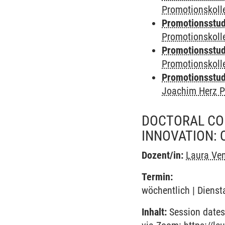
Promotionskoll
Promotionsstudi
Promotionskol
Promotionsstudi
Promotionskoll
Promotionsstudi
Joachim Herz P
DOCTORAL CO
INNOVATION: 
Dozent/in:
Laura Ve
Termin:
wöchentlich | Dienst
Inhalt:
Session dates 