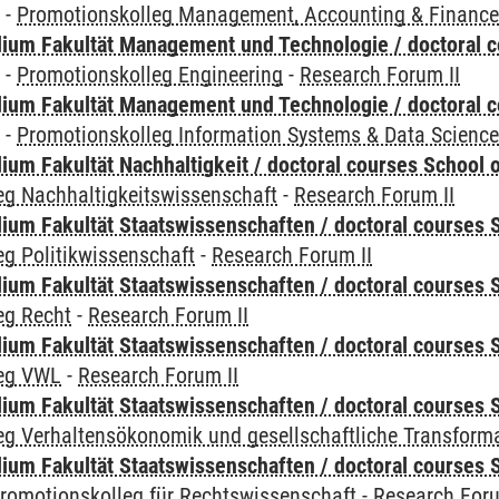
y
-
Promotionskolleg Management, Accounting & Financ
ium Fakultät Management und Technologie / doctoral 
y
-
Promotionskolleg Engineering
-
Research Forum II
ium Fakultät Management und Technologie / doctoral 
y
-
Promotionskolleg Information Systems & Data Scienc
um Fakultät Nachhaltigkeit / doctoral courses School o
eg Nachhaltigkeitswissenschaft
-
Research Forum II
um Fakultät Staatswissenschaften / doctoral courses S
g Politikwissenschaft
-
Research Forum II
um Fakultät Staatswissenschaften / doctoral courses S
eg Recht
-
Research Forum II
um Fakultät Staatswissenschaften / doctoral courses S
leg VWL
-
Research Forum II
um Fakultät Staatswissenschaften / doctoral courses S
eg Verhaltensökonomik und gesellschaftliche Transform
um Fakultät Staatswissenschaften / doctoral courses S
romotionskolleg für Rechtswissenschaft
-
Research Foru