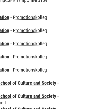
JSmpCSFNnYnlpQmNrUT09
ation
-
Promotionskolleg
ation
-
Promotionskolleg
ation
-
Promotionskolleg
ation
-
Promotionskolleg
ation
-
Promotionskolleg
chool of Culture and Society
-
chool of Culture and Society
-
m I