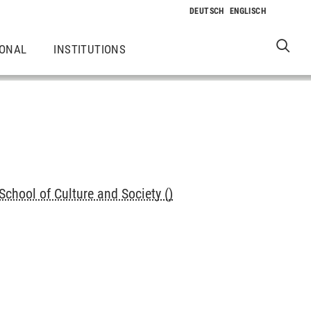
IONAL
INSTITUTIONS
chool of Culture and Society ()