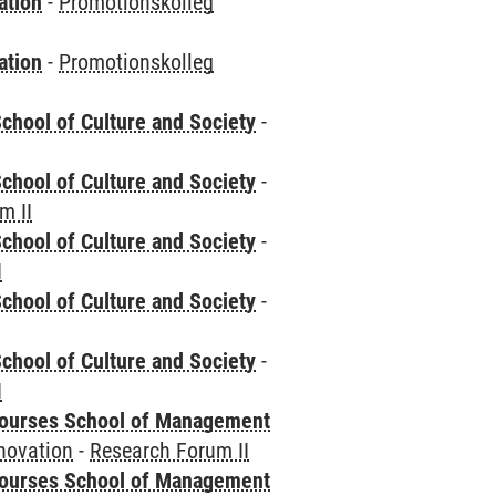
ation
-
Promotionskolleg
ation
-
Promotionskolleg
chool of Culture and Society
-
chool of Culture and Society
-
m II
chool of Culture and Society
-
I
chool of Culture and Society
-
chool of Culture and Society
-
I
courses School of Management
novation
-
Research Forum II
courses School of Management