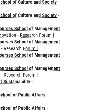
chool of Culture and Society
-
chool of Culture and Society
-
courses School of Management
novation
-
Research Forum I
courses School of Management
e
-
Research Forum I
courses School of Management
courses School of Management
e
-
Research Forum I
f Sustainability
-
chool of Public Affairs
-
chool of Public Affairs
-