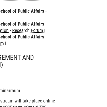
chool of Public Affairs
-
chool of Public Affairs
-
ation
-
Research Forum I
chool of Public Affairs
-
um I
GEMENT AND
)
Seminarraum
 stream will take place online