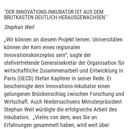
erfolgt die Weitergabe nur für die Anzeige dieses
Videos. Bei Klick auf „Immer“ erfolgt die
"DER INNOVATIONS-INKUBATOR IST AUS DEM
BRUTKASTEN DEUTLICH HERAUSGEWACHSEN."
Weitergabe generell bei Anzeige von Youtube-
Videos auf unserer Seite. Nähere Informationen
Stephan Weil
hierzu entnehmen Sie bitte unserer
„Wir können an diesem Projekt lernen: Universitäten
Datenschutzerklärung
.
können der Kern eines regionalen
Innovationskonzeptes sein“, sagte der
stellvertretende Generalsekretär der Organisation für
wirtschaftliche Zusammenarbeit und Entwicklung in
Paris (OECD) Stefan Kapferer in seiner Rede. Er
bescheinigte dem Innovations-Inkubator einen
gelungenen Brückenschlag zwischen Forschung und
Wirtschaft. Auch Niedersachsens Ministerpräsident
Stephan Weil würdigte die erfolgreiche Arbeit des
Inkubators. „Vieles von dem, was Sie an
Erfahrungen gesammelt haben, wird weit über