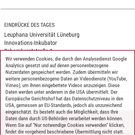
EINDRÜCKE DES TAGES
Leuphana Universität Lüneburg
Innovations-Inkubator
Scharnhorststraße 1
21335 Lüneburg
Wir verwenden Cookies, die durch den Analysedienst Google
Analytics gesetzt und auf denen personenbezogene
Tel. +49.4131.677-2985
Nutzerdaten gespeichert werden. Zudem übermitteln wir
inkubator-event@leuphana.de
weitere personenbezogene Daten an Videodienste (YouTube,
Vimeo), um Ihnen eingebettete Videos anzuzeigen. Diese
Daten werden unter anderem in die USA übermittelt. Der
Europäische Gerichtshof hat das Datenschutzniveau in den
Andrea Japsen
/
30.06.2024
USA, gemessen an EU-Standards, jedoch als unzureichend
eingeschätzt. Es besteht auch die Möglichkeit, dass Ihre
Daten dann durch US-Behörden verarbeitet werden können.
KONTAKT
Wenn Sie auf "Nur notwendige Cookies verwenden" klicken,
findet die vorgehend beschriebene Übermittlung nicht statt.
LEUPHANA ALS ARBEITGEBER