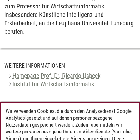
zum Professor für Wirtschaftsinformatik,
insbesondere Künstliche Intelligenz und
Erklärbarkeit, an die Leuphana Universität Lüneburg
berufen.
WEITERE INFORMATIONEN
Homepage Prof. Dr. Ricardo Usbeck
Institut für Wirtschaftsinformatik
Wir verwenden Cookies, die durch den Analysedienst Google
KONTAKT
Analytics gesetzt und auf denen personenbezogene
Nutzerdaten gespeichert werden. Zudem übermitteln wir
Prof. Dr. Ricardo Usbeck
weitere personenbezogene Daten an Videodienste (YouTube,
Vimeo), um Ihnen eingebettete Videos anzuzeigen. Diese