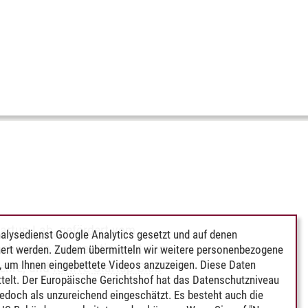
tartup Lab
, gefördert vom
alysedienst Google Analytics gesetzt und auf denen
achsen, in Kooperation mit dem
ert werden. Zudem übermitteln wir weitere personenbezogene
 um Ihnen eingebettete Videos anzuzeigen. Diese Daten
lehre, und
IGNITE Startup Club
telt. Der Europäische Gerichtshof hat das Datenschutzniveau
edoch als unzureichend eingeschätzt. Es besteht auch die