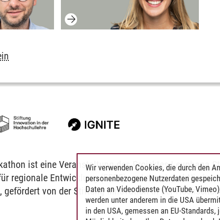
ein
athon ist eine Veranstaltung des
Projektes Leuphana S
Wir verwenden Cookies, die durch den An
ür regionale Entwicklung (EFRE) und dem Land Nieders
personenbezogene Nutzerdaten gespeich
Daten an Videodienste (YouTube, Vimeo),
s
, gefördert von der Stiftung Innovation in der Hochschul
werden unter anderem in die USA übermit
in den USA, gemessen an EU-Standards, j