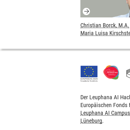
Christian Borck, M.A.
Maria Luisa Kirschst
Der Leuphana AI Hack
Europäischen Fonds f
Leuphana AI Campu
Lüneburg
.