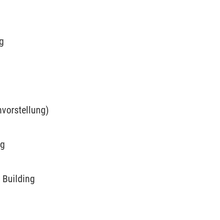
g
nvorstellung)
ng
t Building