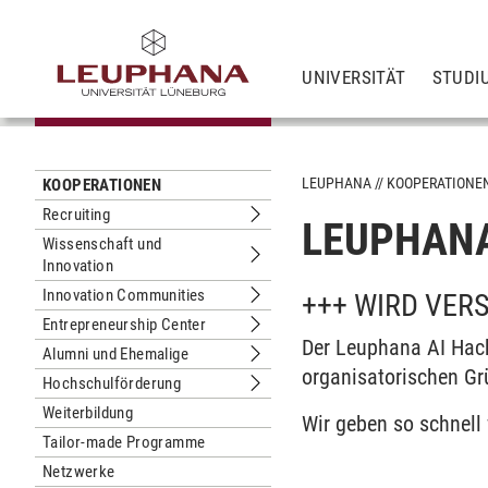
UNIVERSITÄT
STUDI
LEUPHANA
KOOPERATIONE
KOOPERATIONEN
Recruiting
LEUPHANA
Untermenu Recruiting
Wissenschaft und
Innovation
Untermenu Wissenschaft und Innova
Innovation Communities
+++ WIRD VER
Untermenu Innovation Communities
Entrepreneurship Center
Untermenu Entrepreneurship Center
Der Leuphana AI Hack
Alumni und Ehemalige
Untermenu Alumni und Ehemalige
organisatorischen G
Hochschulförderung
Untermenu Hochschulförderung
Weiterbildung
Wir geben so schnell
Tailor-made Programme
Netzwerke