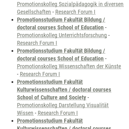
Promotionskolleg Sozialpädagogik in diversen
Gesellschaften
-
Research Forum I
Promotionsstudium Fakultät Bildung /
doctoral courses School of Education
-
Promotionskolleg Unterrichtsforschung
-
Research Forum I
Promotionsstudium Fakultät Bildung /
doctoral courses School of Education
-
Promotionskolleg Wissenschaften der Künste
-
Research Forum I
Promotionsstudium Fakultät
Kulturwissenschaften / doctoral courses
School of Culture and Society
-
Promotionskolleg Darstellung Visualität
Wissen
-
Research Forum I
Promotionsstudium Fakultät
Kulturwissenschaften / doctoral courses