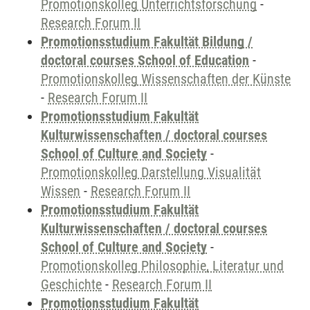
Promotionskolleg Unterrichtsforschung
-
Research Forum II
Promotionsstudium Fakultät Bildung /
doctoral courses School of Education
-
Promotionskolleg Wissenschaften der Künste
-
Research Forum II
Promotionsstudium Fakultät
Kulturwissenschaften / doctoral courses
School of Culture and Society
-
Promotionskolleg Darstellung Visualität
Wissen
-
Research Forum II
Promotionsstudium Fakultät
Kulturwissenschaften / doctoral courses
School of Culture and Society
-
Promotionskolleg Philosophie, Literatur und
Geschichte
-
Research Forum II
Promotionsstudium Fakultät