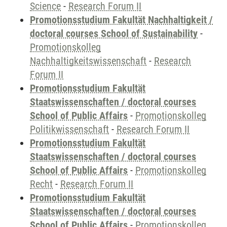
Science
-
Research Forum II
Promotionsstudium Fakultät Nachhaltigkeit /
doctoral courses School of Sustainability
-
Promotionskolleg
Nachhaltigkeitswissenschaft
-
Research
Forum II
Promotionsstudium Fakultät
Staatswissenschaften / doctoral courses
School of Public Affairs
-
Promotionskolleg
Politikwissenschaft
-
Research Forum II
Promotionsstudium Fakultät
Staatswissenschaften / doctoral courses
School of Public Affairs
-
Promotionskolleg
Recht
-
Research Forum II
Promotionsstudium Fakultät
Staatswissenschaften / doctoral courses
School of Public Affairs
-
Promotionskolleg