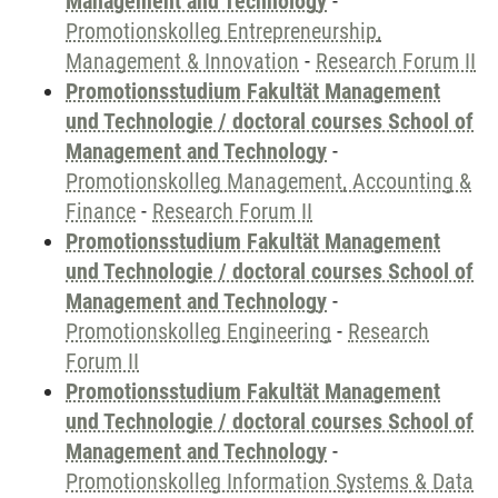
Management and Technology
-
Promotionskolleg Entrepreneurship,
Management & Innovation
-
Research Forum II
Promotionsstudium Fakultät Management
und Technologie / doctoral courses School of
Management and Technology
-
Promotionskolleg Management, Accounting &
Finance
-
Research Forum II
Promotionsstudium Fakultät Management
und Technologie / doctoral courses School of
Management and Technology
-
Promotionskolleg Engineering
-
Research
Forum II
Promotionsstudium Fakultät Management
und Technologie / doctoral courses School of
Management and Technology
-
Promotionskolleg Information Systems & Data