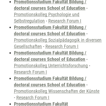
Promotionsstudium Fakultät Bildung /
doctoral courses School of Education
-
Promotionskolleg Psychologie und
Selbstregulation
-
Research Forum I
Promotionsstudium Fakultät Bildung /
doctoral courses School of Education
-
Promotionskolleg Sozialpädagogik in diversen
Gesellschaften
-
Research Forum I
Promotionsstudium Fakultät Bildung /
doctoral courses School of Education
-
Promotionskolleg Unterrichtsforschung
-
Research Forum I
Promotionsstudium Fakultät Bildung /
doctoral courses School of Education
-
Promotionskolleg Wissenschaften der Künste
-
Research Forum I
Promotionsstudium Fakultät