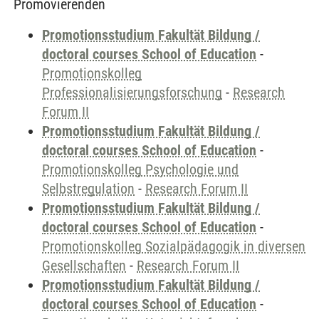
Promovierenden
Promotionsstudium Fakultät Bildung /
doctoral courses School of Education
-
Promotionskolleg
Professionalisierungsforschung
-
Research
Forum II
Promotionsstudium Fakultät Bildung /
doctoral courses School of Education
-
Promotionskolleg Psychologie und
Selbstregulation
-
Research Forum II
Promotionsstudium Fakultät Bildung /
doctoral courses School of Education
-
Promotionskolleg Sozialpädagogik in diversen
Gesellschaften
-
Research Forum II
Promotionsstudium Fakultät Bildung /
doctoral courses School of Education
-