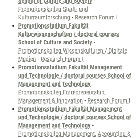
School of Culture and Society
-
Promotionskolleg Stadt- und
Kulturraumforschung
-
Research Forum I
Promotionsstudium Fakultät
Kulturwissenschaften / doctoral courses
School of Culture and Society
-
Promotionskolleg Wissenskulturen / Digitale
Medien
-
Research Forum I
Promotionsstudium Fakultät Management
und Technologie / doctoral courses School of
Management and Technology
-
Promotionskolleg Entrepreneurship,
Management & Innovation
-
Research Forum I
Promotionsstudium Fakultät Management
und Technologie / doctoral courses School of
Management and Technology
-
Promotionskolleg Management, Accounting &