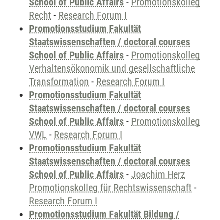
School of Public Affairs
-
Promotionskolleg
Recht
-
Research Forum I
Promotionsstudium Fakultät
Staatswissenschaften / doctoral courses
School of Public Affairs
-
Promotionskolleg
Verhaltensökonomik und gesellschaftliche
Transformation
-
Research Forum I
Promotionsstudium Fakultät
Staatswissenschaften / doctoral courses
School of Public Affairs
-
Promotionskolleg
VWL
-
Research Forum I
Promotionsstudium Fakultät
Staatswissenschaften / doctoral courses
School of Public Affairs
-
Joachim Herz
Promotionskolleg für Rechtswissenschaft
-
Research Forum I
Promotionsstudium Fakultät Bildung /