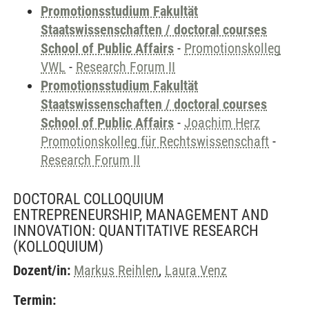
Promotionsstudium Fakultät
Staatswissenschaften / doctoral courses
School of Public Affairs
-
Promotionskolleg
VWL
-
Research Forum II
Promotionsstudium Fakultät
Staatswissenschaften / doctoral courses
School of Public Affairs
-
Joachim Herz
Promotionskolleg für Rechtswissenschaft
-
Research Forum II
DOCTORAL COLLOQUIUM
ENTREPRENEURSHIP, MANAGEMENT AND
INNOVATION: QUANTITATIVE RESEARCH
(KOLLOQUIUM)
Dozent/in:
Markus Reihlen
,
Laura Venz
Termin: