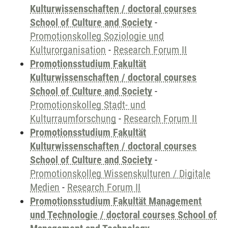
Kulturwissenschaften / doctoral courses
School of Culture and Society
-
Promotionskolleg Soziologie und
Kulturorganisation
-
Research Forum II
Promotionsstudium Fakultät
Kulturwissenschaften / doctoral courses
School of Culture and Society
-
Promotionskolleg Stadt- und
Kulturraumforschung
-
Research Forum II
Promotionsstudium Fakultät
Kulturwissenschaften / doctoral courses
School of Culture and Society
-
Promotionskolleg Wissenskulturen / Digitale
Medien
-
Research Forum II
Promotionsstudium Fakultät Management
und Technologie / doctoral courses School of