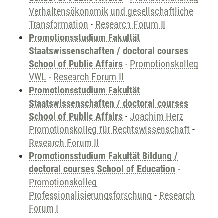
Verhaltensökonomik und gesellschaftliche
Transformation
-
Research Forum II
Promotionsstudium Fakultät
Staatswissenschaften / doctoral courses
School of Public Affairs
-
Promotionskolleg
VWL
-
Research Forum II
Promotionsstudium Fakultät
Staatswissenschaften / doctoral courses
School of Public Affairs
-
Joachim Herz
Promotionskolleg für Rechtswissenschaft
-
Research Forum II
Promotionsstudium Fakultät Bildung /
doctoral courses School of Education
-
Promotionskolleg
Professionalisierungsforschung
-
Research
Forum I