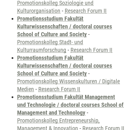
Promotionskolleg Soziologie und
Kulturorganisation
-
Research Forum II
Promotionsstudium Fakultät
Kulturwissenschaften / doctoral courses
School of Culture and Society
-
Promotionskolleg Stadt- und
Kulturraumforschung
-
Research Forum II
Promotionsstudium Fakultät
Kulturwissenschaften / doctoral courses
School of Culture and Society
-
Promotionskolleg Wissenskulturen / Digitale
Medien
-
Research Forum II
Promotionsstudium Fakultät Management
und Technologie / doctoral courses School of
Management and Technology
-
Promotionskolleg Entrepreneurship,
Management & Innovation
-
Research Forum II