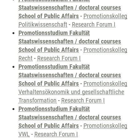
Staatswissenschaften / doctoral courses
School of Public Affairs
-
Promotionskolleg
Politikwissenschaft
-
Research Forum I
Promotionsstudium Fakultät
Staatswissenschaften / doctoral courses
School of Public Affairs
-
Promotionskolleg
Recht
-
Research Forum I
Promotionsstudium Fakultät
Staatswissenschaften / doctoral courses
School of Public Affairs
-
Promotionskolleg
Verhaltensökonomik und gesellschaftliche
Transformation
-
Research Forum I
Promotionsstudium Fakultät
Staatswissenschaften / doctoral courses
School of Public Affairs
-
Promotionskolleg
VWL
-
Research Forum I