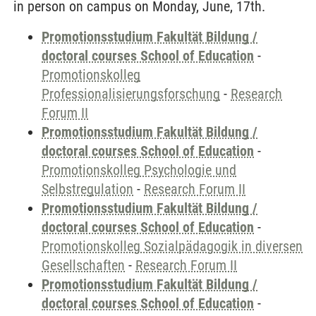
in person on campus on Monday, June, 17th.
Promotionsstudium Fakultät Bildung /
doctoral courses School of Education
-
Promotionskolleg
Professionalisierungsforschung
-
Research
Forum II
Promotionsstudium Fakultät Bildung /
doctoral courses School of Education
-
Promotionskolleg Psychologie und
Selbstregulation
-
Research Forum II
Promotionsstudium Fakultät Bildung /
doctoral courses School of Education
-
Promotionskolleg Sozialpädagogik in diversen
Gesellschaften
-
Research Forum II
Promotionsstudium Fakultät Bildung /
doctoral courses School of Education
-