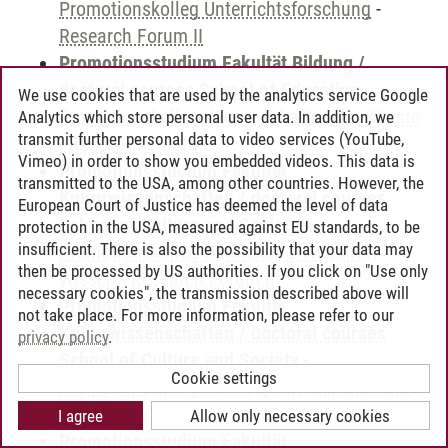
Promotionskolleg Unterrichtsforschung
-
Research Forum II
Promotionsstudium Fakultät Bildung /
doctoral courses School of Education
-
We use cookies that are used by the analytics service Google
Promotionskolleg Wissenschaften der Künste
Analytics which store personal user data. In addition, we
transmit further personal data to video services (YouTube,
-
Research Forum II
Vimeo) in order to show you embedded videos. This data is
Promotionsstudium Fakultät
transmitted to the USA, among other countries. However, the
Kulturwissenschaften / doctoral courses
European Court of Justice has deemed the level of data
School of Culture and Society
-
protection in the USA, measured against EU standards, to be
insufficient. There is also the possibility that your data may
Promotionskolleg Darstellung Visualität
then be processed by US authorities. If you click on "Use only
Wissen
-
Research Forum II
necessary cookies", the transmission described above will
Promotionsstudium Fakultät
not take place. For more information, please refer to our
Kulturwissenschaften / doctoral courses
privacy policy
.
School of Culture and Society
-
Cookie settings
Promotionskolleg Philosophie, Literatur und
Geschichte
-
Research Forum II
I agree
Allow only necessary cookies
Promotionsstudium Fakultät