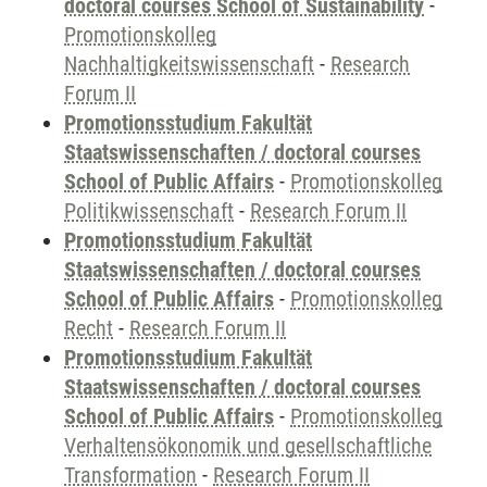
doctoral courses School of Sustainability
-
Promotionskolleg
Nachhaltigkeitswissenschaft
-
Research
Forum II
Promotionsstudium Fakultät
Staatswissenschaften / doctoral courses
School of Public Affairs
-
Promotionskolleg
Politikwissenschaft
-
Research Forum II
Promotionsstudium Fakultät
Staatswissenschaften / doctoral courses
School of Public Affairs
-
Promotionskolleg
Recht
-
Research Forum II
Promotionsstudium Fakultät
Staatswissenschaften / doctoral courses
School of Public Affairs
-
Promotionskolleg
Verhaltensökonomik und gesellschaftliche
Transformation
-
Research Forum II