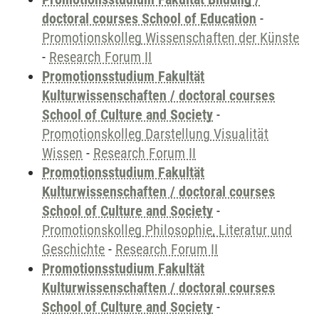
doctoral courses School of Education
-
Promotionskolleg Wissenschaften der Künste
-
Research Forum II
Promotionsstudium Fakultät
Kulturwissenschaften / doctoral courses
School of Culture and Society
-
Promotionskolleg Darstellung Visualität
Wissen
-
Research Forum II
Promotionsstudium Fakultät
Kulturwissenschaften / doctoral courses
School of Culture and Society
-
Promotionskolleg Philosophie, Literatur und
Geschichte
-
Research Forum II
Promotionsstudium Fakultät
Kulturwissenschaften / doctoral courses
School of Culture and Society
-