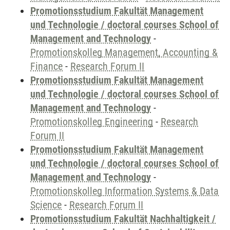
Promotionsstudium Fakultät Management
und Technologie / doctoral courses School of
Management and Technology
-
Promotionskolleg Management, Accounting &
Finance
-
Research Forum II
Promotionsstudium Fakultät Management
und Technologie / doctoral courses School of
Management and Technology
-
Promotionskolleg Engineering
-
Research
Forum II
Promotionsstudium Fakultät Management
und Technologie / doctoral courses School of
Management and Technology
-
Promotionskolleg Information Systems & Data
Science
-
Research Forum II
Promotionsstudium Fakultät Nachhaltigkeit /