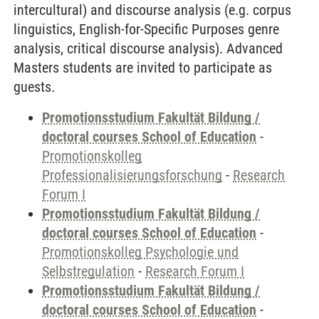
intercultural) and discourse analysis (e.g. corpus
linguistics, English-for-Specific Purposes genre
analysis, critical discourse analysis). Advanced
Masters students are invited to participate as
guests.
Promotionsstudium Fakultät Bildung /
doctoral courses School of Education
-
Promotionskolleg
Professionalisierungsforschung
-
Research
Forum I
Promotionsstudium Fakultät Bildung /
doctoral courses School of Education
-
Promotionskolleg Psychologie und
Selbstregulation
-
Research Forum I
Promotionsstudium Fakultät Bildung /
doctoral courses School of Education
-