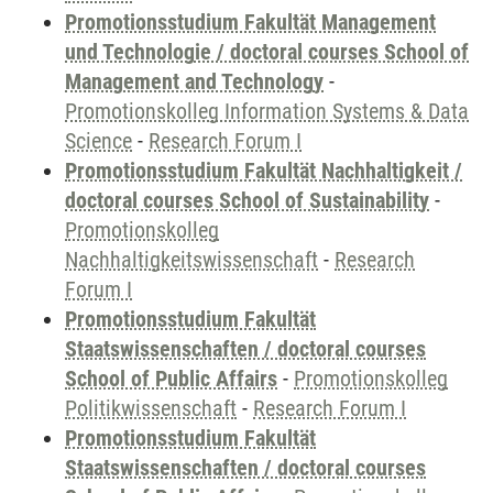
Promotionsstudium Fakultät Management
und Technologie / doctoral courses School of
Management and Technology
-
Promotionskolleg Information Systems & Data
Science
-
Research Forum I
Promotionsstudium Fakultät Nachhaltigkeit /
doctoral courses School of Sustainability
-
Promotionskolleg
Nachhaltigkeitswissenschaft
-
Research
Forum I
Promotionsstudium Fakultät
Staatswissenschaften / doctoral courses
School of Public Affairs
-
Promotionskolleg
Politikwissenschaft
-
Research Forum I
Promotionsstudium Fakultät
Staatswissenschaften / doctoral courses