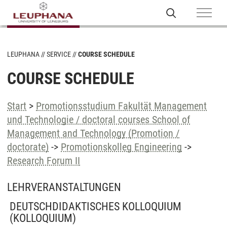
LEUPHANA
SERVICE
COURSE SCHEDULE
COURSE SCHEDULE
Start
>
Promotionsstudium Fakultät Management
und Technologie / doctoral courses School of
Management and Technology (Promotion /
doctorate)
->
Promotionskolleg Engineering
->
Research Forum II
LEHRVERANSTALTUNGEN
DEUTSCHDIDAKTISCHES KOLLOQUIUM
(KOLLOQUIUM)