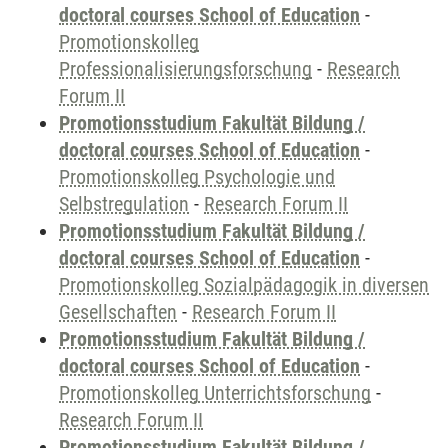
doctoral courses School of Education
-
Promotionskolleg
Professionalisierungsforschung
-
Research
Forum II
Promotionsstudium Fakultät Bildung /
doctoral courses School of Education
-
Promotionskolleg Psychologie und
Selbstregulation
-
Research Forum II
Promotionsstudium Fakultät Bildung /
doctoral courses School of Education
-
Promotionskolleg Sozialpädagogik in diversen
Gesellschaften
-
Research Forum II
Promotionsstudium Fakultät Bildung /
doctoral courses School of Education
-
Promotionskolleg Unterrichtsforschung
-
Research Forum II
Promotionsstudium Fakultät Bildung /