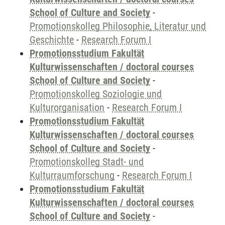
School of Culture and Society
-
Promotionskolleg Philosophie, Literatur und
Geschichte
-
Research Forum I
Promotionsstudium Fakultät
Kulturwissenschaften / doctoral courses
School of Culture and Society
-
Promotionskolleg Soziologie und
Kulturorganisation
-
Research Forum I
Promotionsstudium Fakultät
Kulturwissenschaften / doctoral courses
School of Culture and Society
-
Promotionskolleg Stadt- und
Kulturraumforschung
-
Research Forum I
Promotionsstudium Fakultät
Kulturwissenschaften / doctoral courses
School of Culture and Society
-