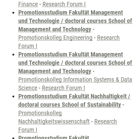
Finance
-
Research Forum I
Promotionsstudium Fakultät Management
und Technologie / doctoral courses School of
Management and Technology
-
Promotionskolleg Engineering
-
Research
Forum I
Promotionsstudium Fakultät Management
und Technologie / doctoral courses School of
Management and Technology
-
Promotionskolleg Information Systems & Data
Science
-
Research Forum I
Promotionsstudium Fakultät Nachhaltigkeit /
doctoral courses School of Sustainability
-
Promotionskolleg
Nachhaltigkeitswissenschaft
-
Research
Forum I
Promotionsstudium Fakultät