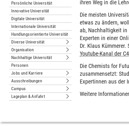
ihren Weg in die Lehr
Persönliche Universität
Innovative Universität
Die meisten Universi
Digitale Universität
etwas zu ändern, woll
Internationale Universität
ab, Nachhaltigkeit in
Handlungsorientierte Universität
Experten in einer On
Diverse Universität
Untermenu Diverse Universität
Dr. Klaus Kümmerer. 
Organisation
Untermenu Organisation
Youtube-Kanal der C
Nachhaltige Universität
Untermenu Nachhaltige Universität
Die Chemists for Fut
Personen
zusammensetzt: Studi
Jobs und Karriere
Untermenu Jobs und Karriere
Expertinnen aus der 
Ausschreibungen
Untermenu Ausschreibungen
Campus
Untermenu Campus
Weitere Informatione
Lageplan & Anfahrt
Untermenu Lageplan & Anfahrt