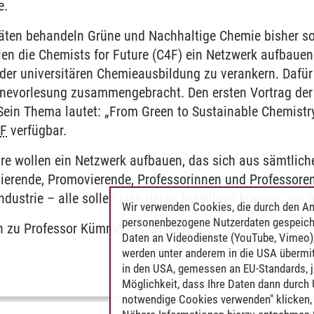
e.
täten behandeln Grüne und Nachhaltige Chemie bisher so
en die Chemists for Future (C4F) ein Netzwerk aufbauen. 
 der universitären Chemieausbildung zu verankern. Dafür
linevorlesung zusammengebracht. Den ersten Vortrag der
Sein Thema lautet: „From Green to Sustainable Chemistry
4F
verfügbar.
ure wollen ein Netzwerk aufbauen, das sich aus sämtlic
erende, Promovierende, Professorinnen und Professore
Industrie – alle sollen sich daran beteiligen können, u
Wir verwenden Cookies, die durch den An
personenbezogene Nutzerdaten gespeich
n zu Professor Kümmerer gibt es
hier
.
Daten an Videodienste (YouTube, Vimeo),
werden unter anderem in die USA übermit
in den USA, gemessen an EU-Standards, j
Möglichkeit, dass Ihre Daten dann durch
notwendige Cookies verwenden" klicken, f