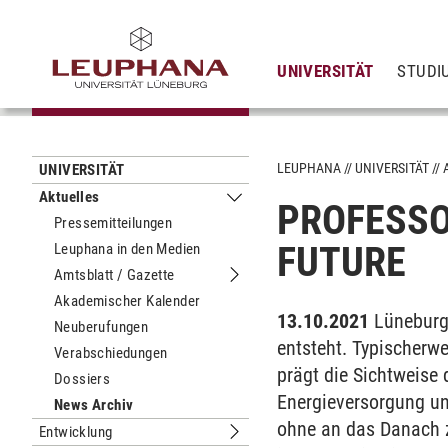
UNIVERSITÄT
STUDI
LEUPHANA
UNIVERSITÄT
UNIVERSITÄT
Aktuelles
PROFESSO
Untermenu Aktuelles
Pressemitteilungen
FUTURE
Leuphana in den Medien
Amtsblatt / Gazette
Untermenu Amtsblatt / Gazette
Akademischer Kalender
13.10.2021
Lüneburg.
Neuberufungen
entsteht. Typischerwe
Verabschiedungen
prägt die Sichtweise 
Dossiers
Energieversorgung un
News Archiv
ohne an das Danach z
Entwicklung
Untermenu Entwicklung