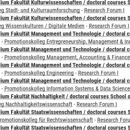
ium Fakultät Kulturwissenschaften / doctoral courses S
eg Stadt- und Kulturraumforschung
-
Research Forum I
ium Fakultät Kulturwissenschaften / doctoral courses S
g Wissenskulturen / Digitale Medien
-
Research Forum I
ium Fakultät Management und Technologie / doctoral 
y
-
Promotionskolleg Entrepreneurship, Management & In
ium Fakultät Management und Technologie / doctoral 
y
-
Promotionskolleg Management, Accounting & Financ
ium Fakultät Management und Technologie / doctoral 
y
-
Promotionskolleg Engineering
-
Research Forum I
ium Fakultät Management und Technologie / doctoral 
y
-
Promotionskolleg Information Systems & Data Scienc
um Fakultät Nachhaltigkeit / doctoral courses School o
eg Nachhaltigkeitswissenschaft
-
Research Forum I
um Fakultät Staatswissenschaften / doctoral courses S
romotionskolleg für Rechtswissenschaft
-
Research For
um Fakultät Staatswissenschaften / doctoral courses S