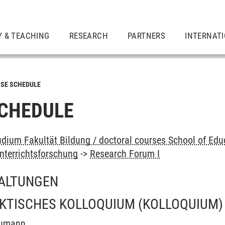
Y & TEACHING
RESEARCH
PARTNERS
INTERNAT
SE SCHEDULE
CHEDULE
dium Fakultät Bildung / doctoral courses School of Edu
nterrichtsforschung
->
Research Forum I
ALTUNGEN
KTISCHES KOLLOQUIUM
(KOLLOQUIUM)
eumann