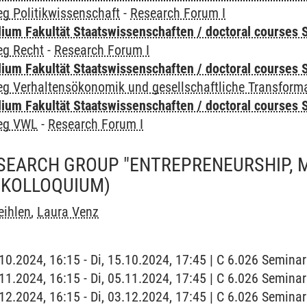
g Politikwissenschaft
-
Research Forum I
um Fakultät Staatswissenschaften / doctoral courses S
eg Recht
-
Research Forum I
um Fakultät Staatswissenschaften / doctoral courses S
eg Verhaltensökonomik und gesellschaftliche Transform
um Fakultät Staatswissenschaften / doctoral courses S
leg VWL
-
Research Forum I
SEARCH GROUP "ENTREPRENEURSHIP,
(KOLLOQUIUM)
eihlen
,
Laura Venz
5.10.2024, 16:15 - Di, 15.10.2024, 17:45 | C 6.026 Semin
5.11.2024, 16:15 - Di, 05.11.2024, 17:45 | C 6.026 Semin
3.12.2024, 16:15 - Di, 03.12.2024, 17:45 | C 6.026 Semin