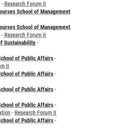
e
-
Research Forum II
courses School of Management
courses School of Management
e
-
Research Forum II
f Sustainability
-
chool of Public Affairs
-
m II
chool of Public Affairs
-
chool of Public Affairs
-
chool of Public Affairs
-
ation
-
Research Forum II
chool of Public Affairs
-