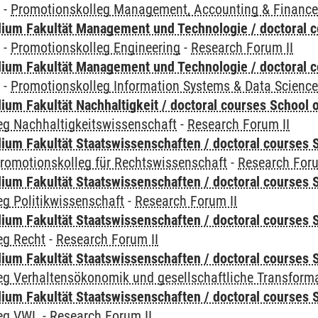
y
-
Promotionskolleg Management, Accounting & Financ
ium Fakultät Management und Technologie / doctoral 
y
-
Promotionskolleg Engineering
-
Research Forum II
ium Fakultät Management und Technologie / doctoral 
y
-
Promotionskolleg Information Systems & Data Scienc
um Fakultät Nachhaltigkeit / doctoral courses School o
eg Nachhaltigkeitswissenschaft
-
Research Forum II
um Fakultät Staatswissenschaften / doctoral courses S
romotionskolleg für Rechtswissenschaft
-
Research Foru
um Fakultät Staatswissenschaften / doctoral courses S
g Politikwissenschaft
-
Research Forum II
um Fakultät Staatswissenschaften / doctoral courses S
eg Recht
-
Research Forum II
um Fakultät Staatswissenschaften / doctoral courses S
eg Verhaltensökonomik und gesellschaftliche Transform
um Fakultät Staatswissenschaften / doctoral courses S
leg VWL
-
Research Forum II