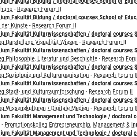
ium Fakultät Bildung / doctoral courses School of Educ
chung
-
Research Forum II
ium Fakultät Bildung / doctoral courses School of Educ
 der Künste
-
Research Forum II
ium Fakultät Kulturwissenschaften / doctoral courses S
g Darstellung Visualität Wissen
-
Research Forum II
ium Fakultät Kulturwissenschaften / doctoral courses S
g Philosophie, Literatur und Geschichte
-
Research Foru
ium Fakultät Kulturwissenschaften / doctoral courses S
g Soziologie und Kulturorganisation
-
Research Forum I
ium Fakultät Kulturwissenschaften / doctoral courses S
eg Stadt- und Kulturraumforschung
-
Research Forum II
ium Fakultät Kulturwissenschaften / doctoral courses S
g Wissenskulturen / Digitale Medien
-
Research Forum I
ium Fakultät Management und Technologie / doctoral 
y
-
Promotionskolleg Entrepreneurship, Management & In
ium Fakultät Management und Technologie / doctoral 