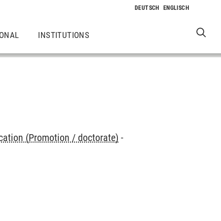
IONAL
INSTITUTIONS
cation (Promotion / doctorate)
-