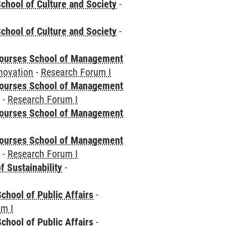
chool of Culture and Society
-
chool of Culture and Society
-
courses School of Management
novation
-
Research Forum I
courses School of Management
e
-
Research Forum I
courses School of Management
courses School of Management
e
-
Research Forum I
f Sustainability
-
chool of Public Affairs
-
um I
chool of Public Affairs
-