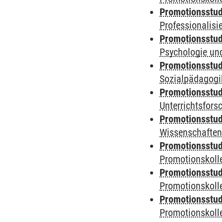
Promotionsstud
Professionalis
Promotionsstud
Psychologie und
Promotionsstud
Sozialpädagogik
Promotionsstud
Unterrichtsfors
Promotionsstud
Wissenschaften
Promotionsstud
Promotionskolle
Promotionsstud
Promotionskolle
Promotionsstud
Promotionskolle