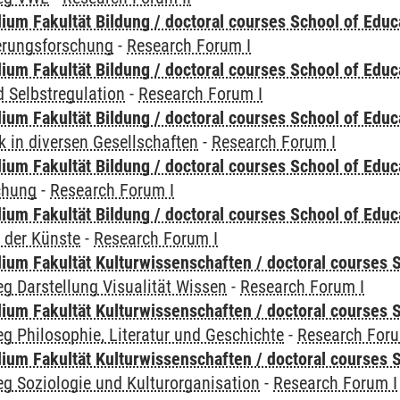
ium Fakultät Bildung / doctoral courses School of Educ
ierungsforschung
-
Research Forum I
ium Fakultät Bildung / doctoral courses School of Educ
 Selbstregulation
-
Research Forum I
ium Fakultät Bildung / doctoral courses School of Educ
 in diversen Gesellschaften
-
Research Forum I
ium Fakultät Bildung / doctoral courses School of Educ
chung
-
Research Forum I
ium Fakultät Bildung / doctoral courses School of Educ
 der Künste
-
Research Forum I
ium Fakultät Kulturwissenschaften / doctoral courses S
g Darstellung Visualität Wissen
-
Research Forum I
ium Fakultät Kulturwissenschaften / doctoral courses S
g Philosophie, Literatur und Geschichte
-
Research Foru
ium Fakultät Kulturwissenschaften / doctoral courses S
g Soziologie und Kulturorganisation
-
Research Forum I