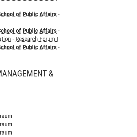
chool of Public Affairs
-
chool of Public Affairs
-
ation
-
Research Forum I
chool of Public Affairs
-
 MANAGEMENT &
arraum
arraum
arraum