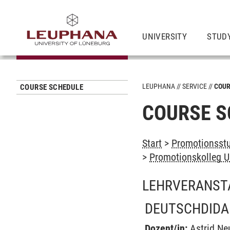
UNIVERSITY
STUD
LEUPHANA
SERVICE
COUR
COURSE SCHEDULE
COURSE S
Start
>
Promotionsstu
>
Promotionskolleg U
LEHRVERANST
DEUTSCHDIDA
Dozent/in:
Astrid N