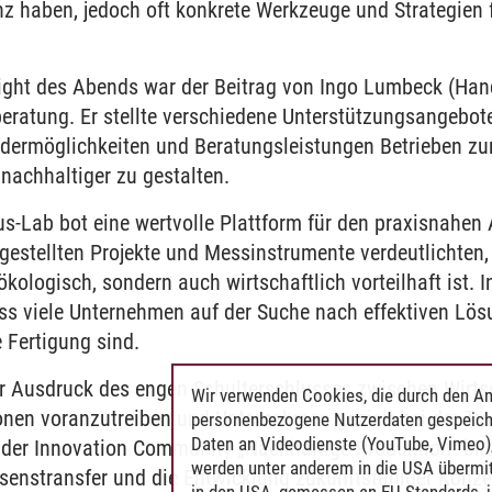
nz haben, jedoch oft konkrete Werkzeuge und Strategien 
light des Abends war der Beitrag von Ingo Lumbeck (H
eratung. Er stellte verschiedene Unterstützungsangebot
ördermöglichkeiten und Beratungsleistungen Betrieben zu
nachhaltiger zu gestalten.
s-Lab bot eine wertvolle Plattform für den praxisnahe
rgestellten Projekte und Messinstrumente verdeutlichten, 
ökologisch, sondern auch wirtschaftlich vorteilhaft ist. 
ass viele Unternehmen auf der Suche nach effektiven Lös
Fertigung sind.
r Ausdruck des engen Schulterschlusses zwischen Wirts
Wir verwenden Cookies, die durch den An
onen voranzutreiben und Unternehmen gezielt bei der Tra
personenbezogene Nutzerdaten gespeich
Daten an Videodienste (YouTube, Vimeo),
er Innovation Community „Nachhaltige Produktion“ bild
werden unter anderem in die USA übermit
ssenstransfer und die Entwicklung zukunftsfähiger Konze
in den USA, gemessen an EU-Standards, j