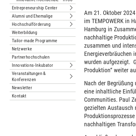
Entrepreneurship Center
Untermenu Entrepreneurship Center
Am 21. Oktober 2024 
Alumni und Ehemalige
Untermenu Alumni und Ehemalige
im TEMPOWERK in Hamb
Hochschulförderung
Untermenu Hochschulförderung
Hamburg in Zusammen
Weiterbildung
nachhaltige Produkti
Tailor-made Programme
zusammen und intensi
Netzwerke
Energieverbräuchen i
Partnerhochschulen
wurden aufgezeigt. G
Innovations-Inkubator
Untermenu Innovations-Inkubator
Produktion“ weiter a
Veranstaltungen &
Konferenzen
Untermenu Veranstaltungen & Konfe
Nach der Begrüßung u
Newsletter
eine inhaltliche Einf
Kontakt
Communities. Paul Ze
gezielten Austausch 
Produktionsprozesse e
nachhaltigen Transfor