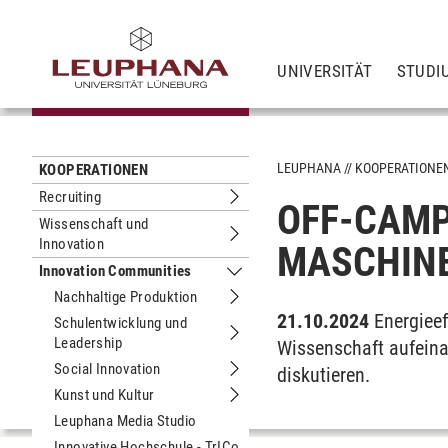
UNIVERSITÄT
STUDI
LEUPHANA
KOOPERATIONE
KOOPERATIONEN
Recruiting
OFF-CAMP
Untermenu Recruiting
Wissenschaft und
Innovation
Untermenu Wissenschaft und Innova
MASCHINE
Innovation Communities
Untermenu Innovation Communities
Nachhaltige Produktion
Untermenu Nachhaltige Produktion
21.10.2024
Energieef
Schulentwicklung und
Leadership
Untermenu Schulentwicklung und Le
Wissenschaft aufeina
Social Innovation
diskutieren.
Untermenu Social Innovation
Kunst und Kultur
Untermenu Kunst und Kultur
Leuphana Media Studio
Innovative Hochschule - TrICo