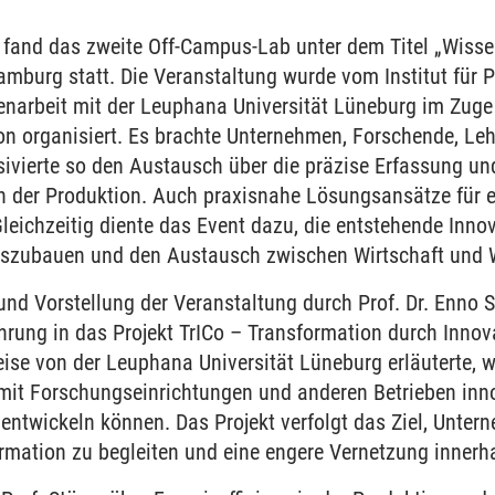
fand das zweite Off-Campus-Lab unter dem Titel „Wisse
urg statt. Die Veranstaltung wurde vom Institut für 
arbeit mit der Leuphana Universität Lüneburg im Zuge 
on organisiert. Es brachte Unternehmen, Forschende, Le
vierte so den Austausch über die präzise Erfassung un
n der Produktion. Auch praxisnahe Lösungsansätze für e
leichzeitig diente das Event dazu, die entstehende Inn
uszubauen und den Austausch zwischen Wirtschaft und W
renzen
nd Vorstellung der Veranstaltung durch Prof. Dr. Enno
ührung in das Projekt TrICo – Transformation durch Inno
ise von der Leuphana Universität Lüneburg erläuterte,
mit Forschungseinrichtungen und anderen Betrieben inn
ntwickeln können. Das Projekt verfolgt das Ziel, Untern
mation zu begleiten und eine engere Vernetzung innerhal