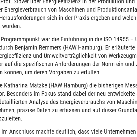
rof. Stöver über Energieeffizienz in der Produktion und 
der Energieverbrauch von Maschinen und Produktionsanla
e Herausforderungen sich in der Praxis ergeben und welc
t wurden.
er Programmpunkt war die Einführung in die ISO 14955 
urch Benjamin Remmers (HAW Hamburg). Er erläuterte d
Energieeffizienz und Umweltverträglichkeit von Werkzeugm
er auf die spezifischen Anforderungen der Norm ein un
n können, um deren Vorgaben zu erfüllen.
te Katharina Matzke (HAW Hamburg) die bisherigen Mess
or. Besonders im Fokus stand dabei der neu entwickelte
 detaillierten Analyse des Energieverbrauchs von Masch
ehmen, präzise Daten zu erfassen und auf dieser Grund
bzuleiten.
 im Anschluss machte deutlich, dass viele Unternehmen