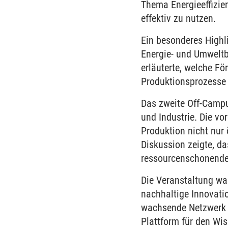
Thema Energieeffizie
effektiv zu nutzen.
Ein besonderes High
Energie- und Umweltb
erläuterte, welche F
Produktionsprozesse 
Das zweite Off-Campu
und Industrie. Die vo
Produktion nicht nur 
Diskussion zeigte, d
ressourcenschonende 
Die Veranstaltung wa
nachhaltige Innovati
wachsende Netzwerk d
Plattform für den Wi