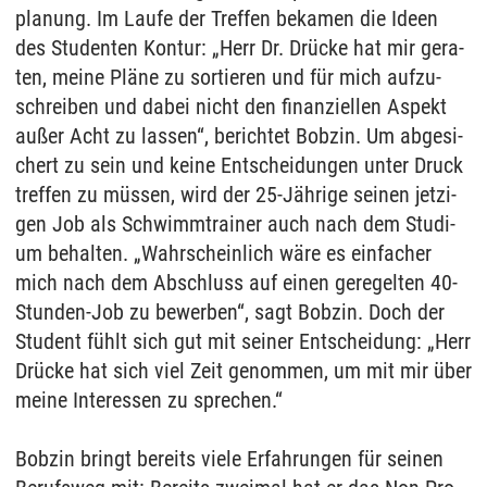
pla­nung. Im Lau­fe der Tref­fen be­ka­men die Ide­en
des Stu­den­ten Kon­tur: „Herr Dr. Drücke hat mir ge­ra­
ten, mei­ne Pläne zu sor­tie­ren und für mich auf­zu­
schrei­ben und da­bei nicht den fi­nan­zi­el­len As­pekt
außer Acht zu las­sen“, be­rich­tet Bob­zin. Um ab­ge­si­
chert zu sein und kei­ne Ent­schei­dun­gen un­ter Druck
tref­fen zu müssen, wird der 25-Jähri­ge sei­nen jet­zi­
gen Job als Schwimm­trai­ner auch nach dem Stu­di­
um be­hal­ten. „Wahr­schein­lich wäre es ein­fa­cher
mich nach dem Ab­schluss auf ei­nen ge­re­gel­ten 40-
Stun­den-Job zu be­wer­ben“, sagt Bob­zin. Doch der
Stu­dent fühlt sich gut mit sei­ner Ent­schei­dung: „Herr
Drücke hat sich viel Zeit ge­nom­men, um mit mir über
mei­ne In­ter­es­sen zu spre­chen.“
Bob­zin bringt be­reits vie­le Er­fah­run­gen für sei­nen