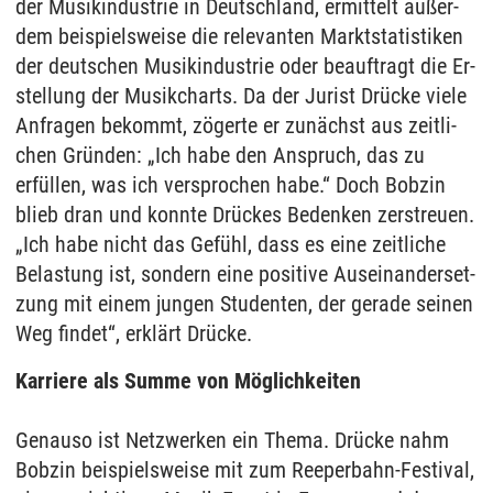
der Mu­sik­in­dus­trie in Deutsch­land, er­mit­telt außer­
dem bei­spiels­wei­se die re­le­van­ten Markt­sta­tis­ti­ken
der deut­schen Mu­sik­in­dus­trie oder be­auf­tragt die Er­
stel­lung der Mu­sik­charts. Da der Ju­rist Drücke vie­le
An­fra­gen be­kommt, zöger­te er zunächst aus zeit­li­
chen Gründen: „Ich habe den An­spruch, das zu
erfüllen, was ich ver­spro­chen habe.“ Doch Bob­zin
blieb dran und konn­te Drückes Be­den­ken zer­streu­en.
„Ich habe nicht das Gefühl, dass es eine zeit­li­che
Be­las­tung ist, son­dern eine po­si­ti­ve Aus­ein­an­der­set­
zung mit ei­nem jun­gen Stu­den­ten, der ge­ra­de sei­nen
Weg fin­det“, erklärt Drücke.
Karriere als Summe von Möglichkeiten
Ge­nau­so ist Netz­wer­ken ein The­ma. Drücke nahm
Bob­zin bei­spiels­wei­se mit zum Ree­per­bahn-Fes­ti­val,