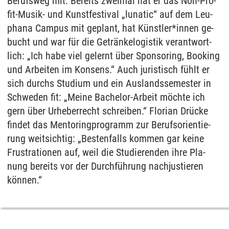
Be­rufs­weg mit: Be­reits zwei­mal hat er das Non-Pro­
fit-Mu­sik- und Kunst­fes­ti­val „lu­na­tic“ auf dem Leu­
pha­na Cam­pus mit ge­plant, hat Künst­ler*in­nen ge­
bucht und war für die Getränke­lo­gis­tik ver­ant­wort­
lich: „Ich habe viel ge­lernt über Spon­so­ring, Boo­king
und Ar­bei­ten im Kon­sens.“ Auch ju­ris­tisch fühlt er
sich durchs Stu­di­um und ein Aus­lands­se­mes­ter in
Schwe­den fit: „Mei­ne Ba­che­lor-Ar­beit möchte ich
gern über Ur­he­ber­recht schrei­ben.“ Flo­ri­an Drücke
fin­det das Men­to­ring­pro­gramm zur Be­rufs­ori­en­tie­
rung weit­sich­tig: „Bes­ten­falls kom­men gar kei­ne
Frus­tra­tio­nen auf, weil die Stu­die­ren­den ihre Pla­
nung be­reits vor der Durchführung nach­jus­tie­ren
können.“