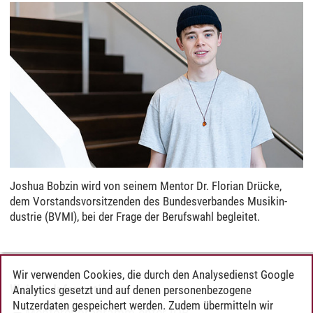
Jos­hua Bob­zin wird von sei­nem Men­tor Dr. Flo­ri­an Drücke,
dem Vor­stands­vor­sit­zen­den des Bun­des­ver­ban­des Mu­sik­in­
dus­trie (BVMI), bei der Frage der Berufswahl be­glei­tet.
Wir verwenden Cookies, die durch den Analysedienst Google
Weitere Informationen
Analytics gesetzt und auf denen personenbezogene
Nutzerdaten gespeichert werden. Zudem übermitteln wir
Mentorenprogramm enterJOB