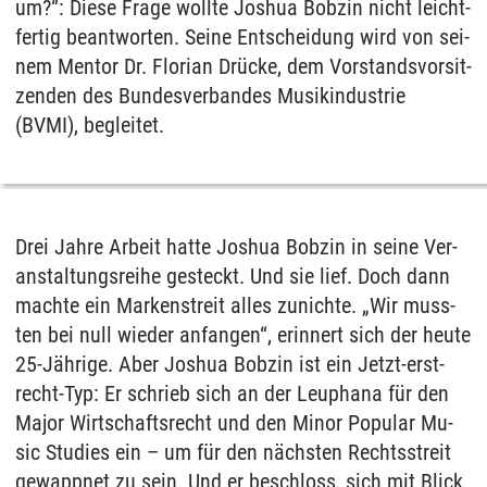
um?“: Die­se Fra­ge woll­te Jos­hua Bob­zin nicht leicht­
fer­tig be­ant­wor­ten. Sei­ne Ent­schei­dung wird von sei­
nem Men­tor Dr. Flo­ri­an Drücke, dem Vor­stands­vor­sit­
zen­den des Bun­des­ver­ban­des Mu­sik­in­dus­trie
(BVMI), be­glei­tet.
Drei Jah­re Ar­beit hat­te Jos­hua Bob­zin in sei­ne Ver­
an­stal­tungs­rei­he ge­steckt. Und sie lief. Doch dann
mach­te ein Mar­ken­streit al­les zu­nich­te. „Wir muss­
ten bei null wie­der an­fan­gen“, er­in­nert sich der heu­te
25-Jähri­ge. Aber Jos­hua Bob­zin ist ein Jetzt-erst-
recht-Typ: Er schrieb sich an der Leu­pha­na für den
Ma­jor Wirt­schafts­recht und den Mi­nor Po­pu­lar Mu­
sic Stu­dies ein – um für den nächs­ten Rechts­streit
ge­wapp­net zu sein. Und er be­schloss, sich mit Blick