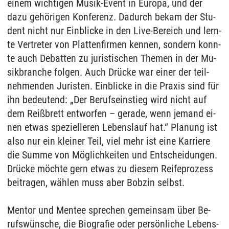
ei­nem wich­ti­gen Mu­sik-Event in Eu­ro­pa, und der
dazu gehöri­gen Kon­fe­renz. Da­durch be­kam der Stu­
dent nicht nur Ein­bli­cke in den Live-Be­reich und lern­
te Ver­tre­ter von Plat­ten­fir­men ken­nen, son­dern konn­
te auch De­bat­ten zu ju­ris­ti­schen The­men in der Mu­
sik­bran­che fol­gen. Auch Drücke war ei­ner der teil­
neh­men­den Ju­ris­ten. Ein­bli­cke in die Pra­xis sind für
ihn be­deu­tend: „Der Be­rufs­ein­stieg wird nicht auf
dem Reißbrett ent­wor­fen – ge­ra­de, wenn je­mand ei­
nen et­was spe­zi­el­le­ren Le­bens­lauf hat.“ Pla­nung ist
also nur ein klei­ner Teil, viel mehr ist eine Kar­rie­re
die Sum­me von Möglich­kei­ten und Ent­schei­dun­gen.
Drücke möchte gern et­was zu die­sem Rei­fe­pro­zess
bei­tra­gen, wählen muss aber Bob­zin selbst.
Men­tor und Men­tee spre­chen ge­mein­sam über Be­
rufswünsche, die Bio­gra­fie oder persönli­che Le­bens­