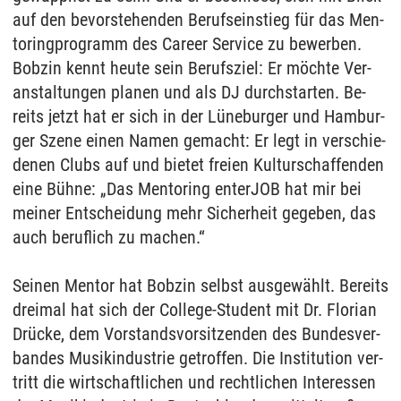
auf den be­vor­ste­hen­den Be­rufs­ein­stieg für das Men­
to­ring­pro­gramm des Ca­re­er Ser­vice zu be­wer­ben.
Bob­zin kennt heu­te sein Be­rufs­ziel: Er möchte Ver­
an­stal­tun­gen pla­nen und als DJ durch­star­ten. Be­
reits jetzt hat er sich in der Lüne­bur­ger und Ham­bur­
ger Sze­ne ei­nen Na­men ge­macht: Er legt in ver­schie­
de­nen Clubs auf und bie­tet frei­en Kul­tur­schaf­fen­den
eine Bühne: „Das Men­to­ring en­t­er­JOB hat mir bei
mei­ner Ent­schei­dung mehr Si­cher­heit ge­ge­ben, das
auch be­ruf­lich zu ma­chen.“
Sei­nen Men­tor hat Bob­zin selbst aus­gewählt. Be­reits
drei­mal hat sich der Col­le­ge-Stu­dent mit Dr. Flo­ri­an
Drücke, dem Vor­stands­vor­sit­zen­den des Bun­des­ver­
ban­des Mu­sik­in­dus­trie ge­trof­fen. Die In­sti­tu­ti­on ver­
tritt die wirt­schaft­li­chen und recht­li­chen In­ter­es­sen