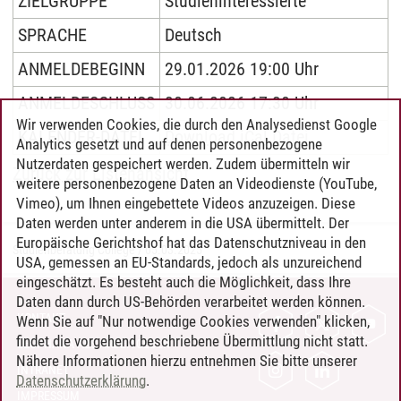
ZIELGRUPPE
Studieninteressierte
SPRACHE
Deutsch
ANMELDEBEGINN
29.01.2026 19:00 Uhr
ANMELDESCHLUSS
30.06.2026 17:30 Uhr
Wir verwenden Cookies, die durch den Analysedienst Google
KALENDER-DATEI
Download iCal Datei
Analytics gesetzt und auf denen personenbezogene
Nutzerdaten gespeichert werden. Zudem übermitteln wir
Zurück zur Listenansicht
weitere personenbezogene Daten an Videodienste (YouTube,
Vimeo), um Ihnen eingebettete Videos anzuzeigen. Diese
Daten werden unter anderem in die USA übermittelt. Der
Europäische Gerichtshof hat das Datenschutzniveau in den
Studienberatung College
/
05.03.2025
USA, gemessen an EU-Standards, jedoch als unzureichend
eingeschätzt. Es besteht auch die Möglichkeit, dass Ihre
Daten dann durch US-Behörden verarbeitet werden können.
KONTAKT
Wenn Sie auf "Nur notwendige Cookies verwenden" klicken,
findet die vorgehend beschriebene Übermittlung nicht statt.
LEUPHANA ALS ARBEITGEBER
Nähere Informationen hierzu entnehmen Sie bitte unserer
INTRANET
Datenschutzerklärung
.
IMPRESSUM