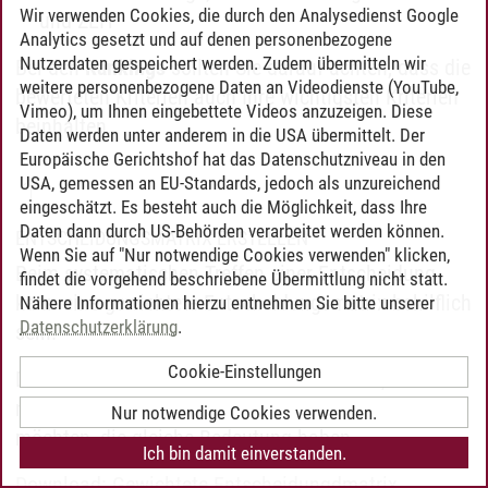
Wir verwenden Cookies, die durch den Analysedienst Google
und ZEIT
Analytics gesetzt und auf denen personenbezogene
Nutzerdaten gespeichert werden. Zudem übermitteln wir
Bei den
Rankings
sollten Sie darauf achten, dass die
weitere personenbezogene Daten an Videodienste (YouTube,
bewerteten Kriterien auch Ihre wichtigsten Kriterien
Vimeo), um Ihnen eingebettete Videos anzuzeigen. Diese
beinhalten.
Daten werden unter anderem in die USA übermittelt. Der
Europäische Gerichtshof hat das Datenschutzniveau in den
USA, gemessen an EU-Standards, jedoch als unzureichend
eingeschätzt. Es besteht auch die Möglichkeit, dass Ihre
Daten dann durch US-Behörden verarbeitet werden können.
ENTSCHEIDUNGSMATRIX ERSTELLEN
Wenn Sie auf "Nur notwendige Cookies verwenden" klicken,
Beim systematischen Treffen einer Entscheidung
findet die vorgehend beschriebene Übermittlung nicht statt.
kann eine gewichtete Entscheidungsmatrix behilflich
Nähere Informationen hierzu entnehmen Sie bitte unserer
Datenschutzerklärung
.
sein.
Cookie-Einstellungen
Der Einsatz dieses Hilfsmittels ist sinnvoll, wenn
nicht alle Kriterien, welche Sie berücksichtigen
Nur notwendige Cookies verwenden.
möchten, die gleiche Bedeutung haben.
Ich bin damit einverstanden.
Download: Gewichtete Entscheidungdmatrix