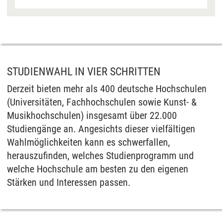
an EU-Standards, jedoch als unzureichend
eingeschätzt. Es besteht auch die Möglichkeit,
dass Ihre Daten dann durch US-Behörden
verarbeitet werden können. Klicken Sie auf „Ja“
erfolgt die Weitergabe nur für die Anzeige dieses
Videos. Bei Klick auf „Immer“ erfolgt die
STUDIENWAHL IN VIER SCHRITTEN
Weitergabe generell bei Anzeige von Youtube-
Derzeit bieten mehr als 400 deutsche Hochschulen
Videos auf unserer Seite. Nähere Informationen
(Universitäten, Fachhochschulen sowie Kunst- &
hierzu entnehmen Sie bitte unserer
Musikhochschulen) insgesamt über 22.000
Datenschutzerklärung
.
Studiengänge an. Angesichts dieser vielfältigen
Wahlmöglichkeiten kann es schwerfallen,
herauszufinden, welches Studienprogramm und
welche Hochschule am besten zu den eigenen
Stärken und Interessen passen.