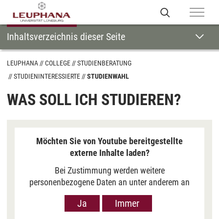
Inhaltsverzeichnis dieser Seite
LEUPHANA
COLLEGE
STUDIENBERATUNG
STUDIENINTERESSIERTE
STUDIENWAHL
WAS SOLL ICH STUDIEREN?
Möchten Sie von Youtube bereitgestellte
externe Inhalte laden?
Bei Zustimmung werden weitere
personenbezogene Daten an unter anderem an
Google in den USA übermittelt, um Ihnen Youtube-
Ja
Immer
Videos anzuzeigen. Der Europäische Gerichtshof
hat das Datenschutzniveau in den USA, gemessen