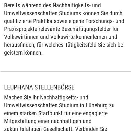
Be­reits während des Nachhaltigkeits- und
Umweltwissenschaften Stu­di­ums können Sie durch
qua­li­fi­zier­te Prak­ti­ka so­wie ei­ge­ne For­schungs- und
Pra­xis­pro­jek­te re­le­van­te Beschäfti­gungs­fel­der für
Volkswirtinnen und Volkswirte ken­nen­ler­nen und
her­aus­fin­den, für wel­ches Tätig­keits­feld Sie sich be­
geis­tern können.
LEUPHANA STELLENBÖRSE
Machen Sie Ihr Nachhaltigkeits- und
Umweltwissenschaften Studium in Lüneburg zu
einem starken Startpunkt für eine engagierte
Mitgestaltung einer nachhaltigen und
zukunftsfähigen Gesellschaft. Verbinden Sie