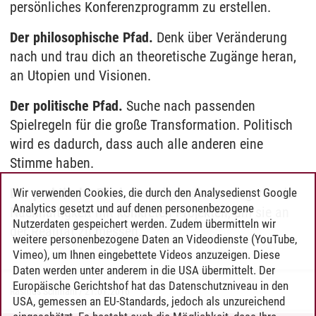
persönliches Konferenzprogramm zu erstellen.
Der philosophische Pfad.
Denk über Veränderung
nach und trau dich an theoretische Zugänge heran,
an Utopien und Visionen.
Der politische Pfad.
Suche nach passenden
Spielregeln für die große Transformation. Politisch
wird es dadurch, dass auch alle anderen eine
Stimme haben.
Der praktische Pfad.
Verknüpfe die Losung von der
Wir verwenden Cookies, die durch den Analysedienst Google
Analytics gesetzt und auf denen personenbezogene
Nachhaltigkeit mit konkreten Projekten, um sie an
Nutzerdaten gespeichert werden. Zudem übermitteln wir
der Realität zu messen.
weitere personenbezogene Daten an Videodienste (YouTube,
Vimeo), um Ihnen eingebettete Videos anzuzeigen. Diese
Daten werden unter anderem in die USA übermittelt. Der
Europäische Gerichtshof hat das Datenschutzniveau in den
Rasmus Schmahl
/
21.01.2016
USA, gemessen an EU-Standards, jedoch als unzureichend