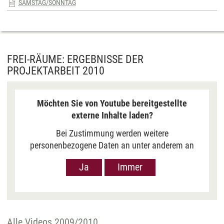
SAMSTAG/SONNTAG
FREI-RÄUME: ERGEBNISSE DER
PROJEKTARBEIT 2010
Möchten Sie von Youtube bereitgestellte
externe Inhalte laden?
Bei Zustimmung werden weitere
personenbezogene Daten an unter anderem an
Google in den USA übermittelt, um Ihnen Youtube-
Ja
Immer
Videos anzuzeigen. Der Europäische Gerichtshof
hat das Datenschutzniveau in den USA, gemessen
an EU-Standards, jedoch als unzureichend
eingeschätzt. Es besteht auch die Möglichkeit,
dass Ihre Daten dann durch US-Behörden
Alle Videos 2009/2010