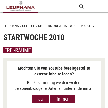
LEUPHANA
COLLEGE
STUDIENSTART
STARTWOCHE
ARCHIV
STARTWOCHE 2010
FREI-RÄUME
Möchten Sie von Youtube bereitgestellte
externe Inhalte laden?
Bei Zustimmung werden weitere
personenbezogene Daten an unter anderem an
Google in den USA übermittelt, um Ihnen Youtube-
Ja
Immer
Videos anzuzeigen. Der Europäische Gerichtshof
hat das Datenschutzniveau in den USA, gemessen