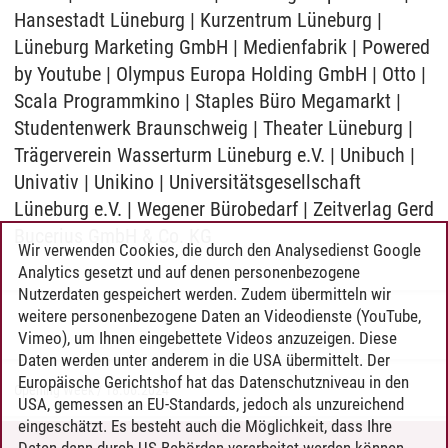
Hansestadt Lüneburg | Kurzentrum Lüneburg |
Lüneburg Marketing GmbH | Medienfabrik | Powered
by Youtube | Olympus Europa Holding GmbH | Otto |
Scala Programmkino | Staples Büro Megamarkt |
Studentenwerk Braunschweig | Theater Lüneburg |
Trägerverein Wasserturm Lüneburg e.V. | Unibuch |
Univativ | Unikino | Universitätsgesellschaft
Lüneburg e.V. | Wegener Bürobedarf | Zeitverlag Gerd
Bucerius GmbH & Co. KG
Wir verwenden Cookies, die durch den Analysedienst Google
Analytics gesetzt und auf denen personenbezogene
Nutzerdaten gespeichert werden. Zudem übermitteln wir
weitere personenbezogene Daten an Videodienste (YouTube,
Vimeo), um Ihnen eingebettete Videos anzuzeigen. Diese
Daten werden unter anderem in die USA übermittelt. Der
Europäische Gerichtshof hat das Datenschutzniveau in den
Opening Week
/
18.06.2024
USA, gemessen an EU-Standards, jedoch als unzureichend
eingeschätzt. Es besteht auch die Möglichkeit, dass Ihre
Daten dann durch US-Behörden verarbeitet werden können.