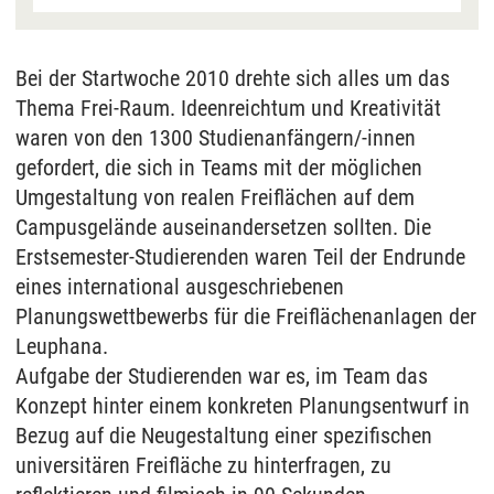
an EU-Standards, jedoch als unzureichend
eingeschätzt. Es besteht auch die Möglichkeit,
dass Ihre Daten dann durch US-Behörden
Bei der Startwoche 2010 drehte sich alles um das
verarbeitet werden können. Klicken Sie auf „Ja“
Thema Frei-Raum. Ideenreichtum und Kreativität
erfolgt die Weitergabe nur für die Anzeige dieses
waren von den 1300 Studienanfängern/-innen
Videos. Bei Klick auf „Immer“ erfolgt die
gefordert, die sich in Teams mit der möglichen
Weitergabe generell bei Anzeige von Youtube-
Umgestaltung von realen Freiflächen auf dem
Videos auf unserer Seite. Nähere Informationen
Campusgelände auseinandersetzen sollten. Die
hierzu entnehmen Sie bitte unserer
Datenschutzerklärung
.
Erstsemester-Studierenden waren Teil der Endrunde
eines international ausgeschriebenen
Planungswettbewerbs für die Freiflächenanlagen der
Leuphana.
Aufgabe der Studierenden war es, im Team das
Konzept hinter einem konkreten Planungsentwurf in
Bezug auf die Neugestaltung einer spezifischen
universitären Freifläche zu hinterfragen, zu