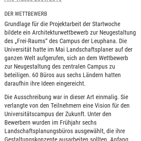
verarbeitet werden können. Klicken Sie auf „Ja“
erfolgt die Weitergabe nur für die Anzeige dieses
DER WETTBEWERB
Videos. Bei Klick auf „Immer“ erfolgt die
Grundlage für die Projektarbeit der Startwoche
Weitergabe generell bei Anzeige von Youtube-
bildete ein Architekturwettbewerb zur Neugestaltung
Videos auf unserer Seite. Nähere Informationen
des „Frei-Raums“ des Campus der Leuphana. Die
hierzu entnehmen Sie bitte unserer
Datenschutzerklärung
.
Universität hatte im Mai Landschaftsplaner auf der
ganzen Welt aufgerufen, sich an dem Wettbewerb
zur Neugestaltung des zentralen Campus zu
beteiligen. 60 Büros aus sechs Ländern hatten
daraufhin ihre Ideen eingereicht.
Die Ausschreibung war in dieser Art einmalig. Sie
verlangte von den Teilnehmern eine Vision für den
Universitätscampus der Zukunft. Unter den
Bewerbern wurden im Frühjahr sechs
Landschaftsplanungsbüros ausgewählt, die ihre
Gestaltungskonzepte ausarbeiten sollten. Anfang