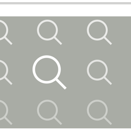
nd Diversitätsforschung
e Belästigung