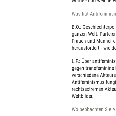
wurde - und welche F
Was hat Antifeminism
B.O.: Geschlechterpol
ganzen Welt. Parteien
Frauen und Männer en
herausfordert - wie d
L.P.: Über antifemini
gegen transfeminine 
verschiedene Akteure
Antifeminismus fungie
rechtsextremen Akteur
Weltbilder.
Wo beobachten Sie A