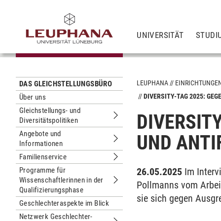
UNIVERSITÄT
STUDI
LEUPHANA
EINRICHTUNGE
DAS GLEICHSTELLUNGSBÜRO
DIVERSITY-TAG 2025: GE
Über uns
Gleichstellungs- und
DIVERSIT
Diversitätspolitiken
Untermenu Gleichstellungs- und Diver
Angebote und
UND ANTI
Informationen
Untermenu Angebote und Informatio
Familienservice
Untermenu Familienservice
Programme für
26.05.2025
Im Interv
Wissenschaftlerinnen in der
Pollmanns vom Arbeit
Untermenu Programme für Wissenscha
Qualifizierungsphase
sie sich gegen Ausgr
Geschlechteraspekte im Blick
Netzwerk Geschlechter-