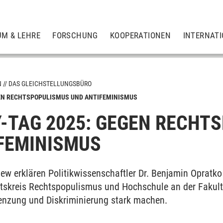
UM & LEHRE
FORSCHUNG
KOOPERATIONEN
INTERNAT
N
DAS GLEICHSTELLUNGSBÜRO
GEN RECHTSPOPULISMUS UND ANTIFEMINISMUS
Y-TAG 2025: GEGEN RECHT
sitätspolitiken
FEMINISMUS
nen
iew erklären Politikwissenschaftler Dr. Benjamin Opratk
skreis Rechtspopulismus und Hochschule an der Fakult
ftlerinnen in der Qualifizierungsphase
enzung und Diskriminierung stark machen.