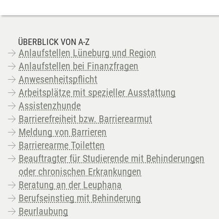
ÜBERBLICK VON A-Z
Anlaufstellen Lüneburg und Region
Anlaufstellen bei Finanzfragen
Anwesenheitspflicht
Arbeitsplätze mit spezieller Ausstattung
Assistenzhunde
Barrierefreiheit bzw. Barrierearmut
Meldung von Barrieren
Barrierearme Toiletten
Beauftragter für Studierende mit Behinderungen
oder chronischen Erkrankungen
Beratung an der Leuphana
Berufseinstieg mit Behinderung
Beurlaubung