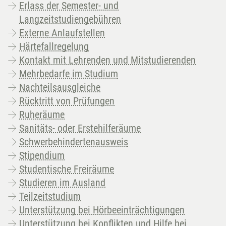
Erlass der Semester- und
Langzeitstudiengebühren
Externe Anlaufstellen
Härtefallregelung
Kontakt mit Lehrenden und Mitstudierenden
Mehrbedarfe im Studium
Nachteilsausgleiche
Rücktritt von Prüfungen
Ruheräume
Sanitäts- oder Erstehilferäume
Schwerbehindertenausweis
Stipendium
Studentische Freiräume
Studieren im Ausland
Teilzeitstudium
Unterstützung bei Hörbeeinträchtigungen
Unterstützung bei Konflikten und Hilfe bei