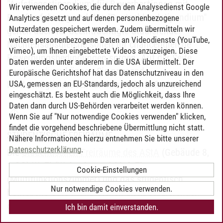
"Aufstiegsstipendium" für Bewerber*innen mit
Wir verwenden Cookies, die durch den Analysedienst Google
Berufserfahrung und das "Deutschlandstipendium"
Analytics gesetzt und auf denen personenbezogene
Nutzerdaten gespeichert werden. Zudem übermitteln wir
gelten auch für beeinträchtigte Studierende.
weitere personenbezogene Daten an Videodienste (YouTube,
Nachteilsausgleiche sollen für chancengleiche
Vimeo), um Ihnen eingebettete Videos anzuzeigen. Diese
Bewerbungsbedingungen sorgen. Auf der Seite
Daten werden unter anderem in die USA übermittelt. Der
mystipendium
können Sie passende
Europäische Gerichtshof hat das Datenschutzniveau in den
USA, gemessen an EU-Standards, jedoch als unzureichend
Fördermöglichkeiten für Ihre Bedarfe finden.
eingeschätzt. Es besteht auch die Möglichkeit, dass Ihre
Daten dann durch US-Behörden verarbeitet werden können.
Wenn Sie auf "Nur notwendige Cookies verwenden" klicken,
findet die vorgehend beschriebene Übermittlung nicht statt.
STUDENTISCHE FREIRÄUME
Nähere Informationen hierzu entnehmen Sie bitte unserer
Datenschutzerklärung
.
Die
Studentischen Freiräume des AStA
(Gebäude 8,
1.OG) WoZi (Wohnzimmer) MufuZi
Cookie-Einstellungen
(Multifunktionszimmer) und das studentisch
Nur notwendige Cookies verwenden.
betriebene Café PlanB stehen allen Studierenden
offen und bieten Möglichkeiten zur Mitgestaltung.
Ich bin damit einverstanden.