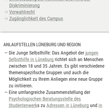
Diskriminierung
Vorwahlrecht
Zugänglichkeit des Campus
ANLAUFSTELLEN LÜNEBURG UND REGION
Die Junge Selbsthilfe: Das Angebot der
jungen
Selbsthilfe in Lüneburg
richtet sich an Menschen
zwischen 18 und 35 Jahren. Es gibt verschiedene
themenspezifische Gruppen und auch die
Möglichkeit zu Ihrem Anliegen eine neue Gruppe
zu initiieren.
Eine umfangreiche Zusammenstellung der
Psychologischen Beratungsstelle des
Studentenwerk
s zu
Adressen in Lüneburg
und
in