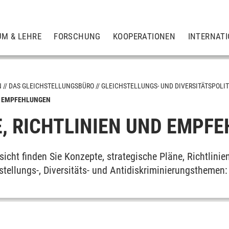
UM & LEHRE
FORSCHUNG
KOOPERATIONEN
INTERNAT
N
DAS GLEICHSTELLUNGSBÜRO
GLEICHSTELLUNGS- UND DIVERSITÄTSPOLI
& EMPFEHLUNGEN
, RICHTLINIEN UND EMPF
sitätspolitiken
sicht finden Sie Konzepte, strategische Pläne, Richtlinie
tellungs-, Diversitäts- und Antidiskriminierungsthemen:
nen