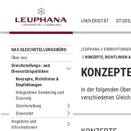
UNIVERSITÄT
STUDI
LEUPHANA
EINRICHTUNGE
DAS GLEICHSTELLUNGSBÜRO
KONZEPTE, RICHTLINIEN 
Über uns
Gleichstellungs- und
KONZEPTE
Diversitätspolitiken
Untermenu Gleichstellungs- und Diver
Konzepte, Richtlinien &
Empfehlungen
In der folgenden Über
Integratives Gendering und
verschiedenen Gleichs
Diversity
Gleichstellung
Untermenu Gleichstellung
Diversität
Untermenu Diversität
Angebote und
Informationen
Untermenu Angebote und Informatio