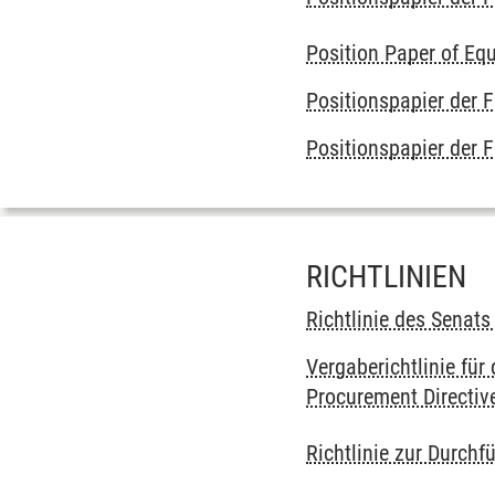
Position Paper of Equ
Positionspapier der 
Positionspapier der
RICHTLINIEN
Richtlinie des Senat
Vergaberichtlinie für
Procurement Directive
Richtlinie zur Durch