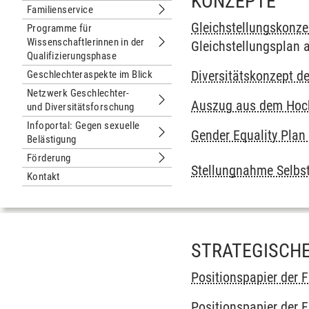
KONZEPTE
Familienservice
Untermenu Familienservice
Gleichstellungskonz
Programme für
Wissenschaftlerinnen in der
Gleichstellungsplan 
Untermenu Programme für Wissenscha
Qualifizierungsphase
Diversitätskonzept d
Geschlechteraspekte im Blick
Netzwerk Geschlechter-
Auszug aus dem Hoc
und Diversitätsforschung
Untermenu Netzwerk Geschlechter- u
Infoportal: Gegen sexuelle
Gender Equality Plan
Belästigung
Untermenu Infoportal: Gegen sexuell
Förderung
Untermenu Förderung
Stellungnahme Selbst
Kontakt
STRATEGISCHE
Positionspapier der 
Positionspapier der 