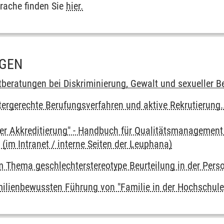
prache finden Sie
hier.
GEN
tberatungen bei Diskriminierung, Gewalt und sexueller B
ergerechte Berufungsverfahren und aktive Rekrutierung..
 der Akkreditierung" - Handbuch für Qualitätsmanagement
(im Intranet / interne Seiten der Leuphana)
m Thema geschlechterstereotype Beurteilung in der Per
ilienbewussten Führung von "Familie in der Hochschule