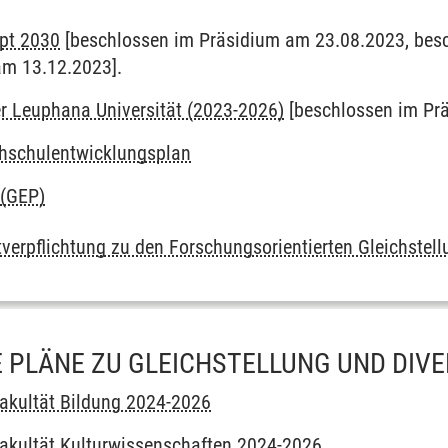
ept 2030
[beschlossen im Präsidium am 23.08.2023, bes
am 13.12.2023].
ftlerinnen in der Qualifizierungsphase
er Leuphana Universität (2023-2026)
[beschlossen im Pr
hschulentwicklungsplan
nd Diversitätsforschung
 (GEP)
e Belästigung
verpflichtung zu den Forschungsorientierten Gleichstel
 PLÄNE ZU GLEICHSTELLUNG UND DIVE
Fakultät Bildung 2024-2026
Fakultät Kulturwissenschaften 2024-2026