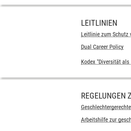
LEITLINIEN
Leitlinie zum Schutz 
Dual Career Policy
Kodex "Diversität al
REGELUNGEN 
Geschlechtergerechte 
Arbeitshilfe zur ges