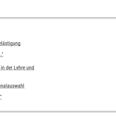
elästigung
."
 in der Lehre und
sonalauswahl
"