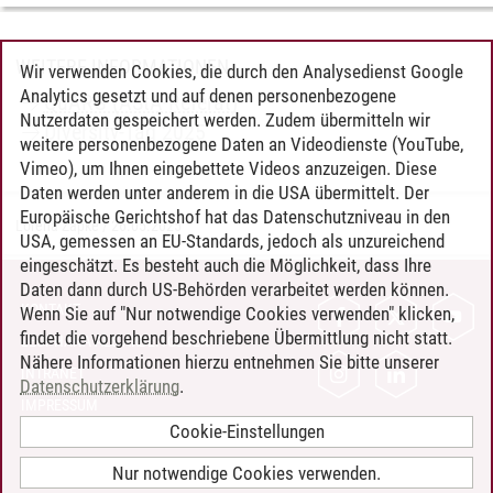
WEITERE INFORMATIONEN
Wir verwenden Cookies, die durch den Analysedienst Google
Analytics gesetzt und auf denen personenbezogene
QuARG (AStA-Referat)
Nutzerdaten gespeichert werden. Zudem übermitteln wir
Diversity-Tag 2025
weitere personenbezogene Daten an Videodienste (YouTube,
Vimeo), um Ihnen eingebettete Videos anzuzeigen. Diese
Daten werden unter anderem in die USA übermittelt. Der
Europäische Gerichtshof hat das Datenschutzniveau in den
Lorena Zapke
/
26.05.2025
USA, gemessen an EU-Standards, jedoch als unzureichend
eingeschätzt. Es besteht auch die Möglichkeit, dass Ihre
Daten dann durch US-Behörden verarbeitet werden können.
KONTAKT
Wenn Sie auf "Nur notwendige Cookies verwenden" klicken,
findet die vorgehend beschriebene Übermittlung nicht statt.
LEUPHANA ALS ARBEITGEBER
Nähere Informationen hierzu entnehmen Sie bitte unserer
INTRANET
Datenschutzerklärung
.
IMPRESSUM
Cookie-Einstellungen
DATENSCHUTZ
BARRIEREFREIHEIT
Nur notwendige Cookies verwenden.