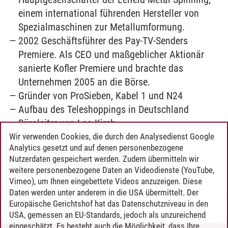
einem international führenden Hersteller von
Spezialmaschinen zur Metallumformung.
2002 Geschäftsführer des Pay-TV-Senders
Premiere. Als CEO und maßgeblicher Aktionär
sanierte Kofler Premiere und brachte das
Unternehmen 2005 an die Börse.
Gründer von ProSieben, Kabel 1 und N24
Aufbau des Teleshoppings in Deutschland
Büroleiter von Leo Kirch
1983 Promotion zum Dr. phil.
Wir verwenden Cookies, die durch den Analysedienst Google
Analytics gesetzt und auf denen personenbezogene
Studium der Publizistik und
Nutzerdaten gespeichert werden. Zudem übermitteln wir
Kommunikationswissenschaft in Wien
weitere personenbezogene Daten an Videodienste (YouTube,
Vimeo), um Ihnen eingebettete Videos anzuzeigen. Diese
Daten werden unter anderem in die USA übermittelt. Der
Europäische Gerichtshof hat das Datenschutzniveau in den
Konferenzwoche
/
21.01.2016
USA, gemessen an EU-Standards, jedoch als unzureichend
eingeschätzt. Es besteht auch die Möglichkeit, dass Ihre