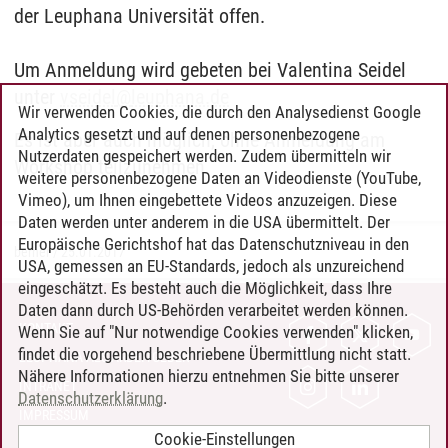
der Leuphana Universität offen.
Um Anmeldung wird gebeten bei Valentina Seidel
unter
vseidel
@
leuphana.de
Wir verwenden Cookies, die durch den Analysedienst Google
Analytics gesetzt und auf denen personenbezogene
Es ist aber auch möglich, ohne Anmeldung am
Nutzerdaten gespeichert werden. Zudem übermitteln wir
Workshop teilzunehmen.
weitere personenbezogene Daten an Videodienste (YouTube,
Vimeo), um Ihnen eingebettete Videos anzuzeigen. Diese
Daten werden unter anderem in die USA übermittelt. Der
Europäische Gerichtshof hat das Datenschutzniveau in den
berner
/
25.01.2017
USA, gemessen an EU-Standards, jedoch als unzureichend
eingeschätzt. Es besteht auch die Möglichkeit, dass Ihre
Daten dann durch US-Behörden verarbeitet werden können.
KONTAKT
Wenn Sie auf "Nur notwendige Cookies verwenden" klicken,
findet die vorgehend beschriebene Übermittlung nicht statt.
LEUPHANA ALS ARBEITGEBER
Nähere Informationen hierzu entnehmen Sie bitte unserer
INTRANET
Datenschutzerklärung
.
IMPRESSUM
Cookie-Einstellungen
DATENSCHUTZ