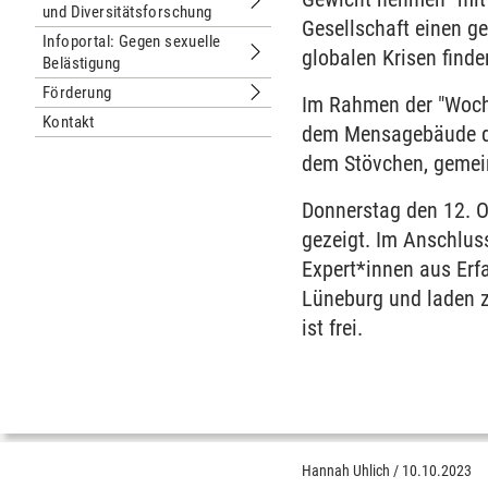
und Diversitätsforschung
Untermenu Netzwerk Geschlechter- u
Gesellschaft einen g
Infoportal: Gegen sexuelle
globalen Krisen finde
Belästigung
Untermenu Infoportal: Gegen sexuell
Förderung
Im Rahmen der "Woche
Untermenu Förderung
Kontakt
dem Mensagebäude der
dem Stövchen, gemein
Donnerstag den 12. O
gezeigt. Im Anschlus
Expert*innen aus Erf
Lüneburg und laden z
ist frei.
Hannah Uhlich
/
10.10.2023