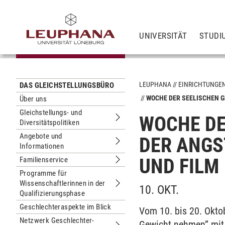
UNIVERSITÄT
STUDI
LEUPHANA
EINRICHTUNGE
DAS GLEICHSTELLUNGSBÜRO
WOCHE DER SEELISCHEN G
Über uns
Gleichstellungs- und
WOCHE DE
Diversitätspolitiken
Untermenu Gleichstellungs- und Diver
Angebote und
DER ANGS
Informationen
Untermenu Angebote und Informatio
UND FILM
Familienservice
Untermenu Familienservice
Programme für
Wissenschaftlerinnen in der
10. OKT.
Untermenu Programme für Wissenscha
Qualifizierungsphase
Geschlechteraspekte im Blick
Vom 10. bis 20. Okto
Netzwerk Geschlechter-
Gewicht nehmen” mit 