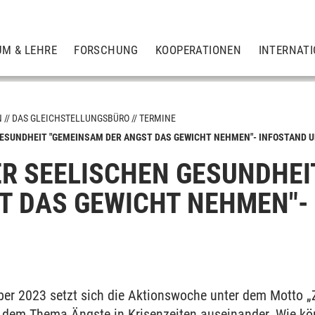
UM & LEHRE
FORSCHUNG
KOOPERATIONEN
INTERNAT
N
DAS GLEICHSTELLUNGSBÜRO
TERMINE
ESUNDHEIT "GEMEINSAM DER ANGST DAS GEWICHT NEHMEN"- INFOSTAND U
R SEELISCHEN GESUNDHEI
sitätspolitiken
T DAS GEWICHT NEHMEN"-
nen
ftlerinnen in der Qualifizierungsphase
ber 2023 setzt sich die Aktionswoche unter dem Motto
dem Thema Ängste in Krisenzeiten auseinander. Wie kön