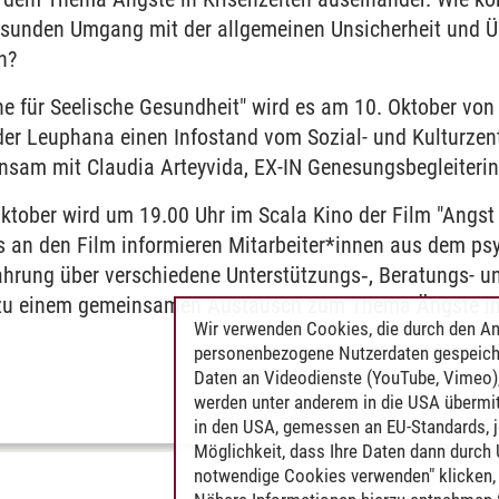
nd Diversitätsforschung
esunden Umgang mit der allgemeinen Unsicherheit und Ü
n?
e Belästigung
 für Seelische Gesundheit" wird es am 10. Oktober von 
 Leuphana einen Infostand vom Sozial- und Kulturzentr
sam mit Claudia Arteyvida, EX-IN Genesungsbegleiterin
ktober wird um 19.00 Uhr im Scala Kino der Film "Angs
s an den Film informieren Mitarbeiter*innen aus dem ps
ahrung über verschiedene Unterstützungs‑, Beratungs- u
u einem gemeinsamen Austausch zum Thema Ängste in Kr
Wir verwenden Cookies, die durch den An
personenbezogene Nutzerdaten gespeich
Daten an Videodienste (YouTube, Vimeo),
werden unter anderem in die USA übermit
in den USA, gemessen an EU-Standards, j
Möglichkeit, dass Ihre Daten dann durch
notwendige Cookies verwenden" klicken, f