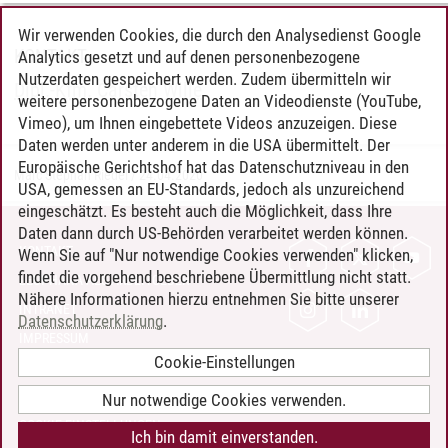
Wir verwenden Cookies, die durch den Analysedienst Google
KONTAKT
Analytics gesetzt und auf denen personenbezogene
Nutzerdaten gespeichert werden. Zudem übermitteln wir
Dipl.-Kfm. Carsten Wille
weitere personenbezogene Daten an Videodienste (YouTube,
Vimeo), um Ihnen eingebettete Videos anzuzeigen. Diese
Daten werden unter anderem in die USA übermittelt. Der
Europäische Gerichtshof hat das Datenschutzniveau in den
Marc Stephan Riedel
/
24.04.2020
USA, gemessen an EU-Standards, jedoch als unzureichend
eingeschätzt. Es besteht auch die Möglichkeit, dass Ihre
Daten dann durch US-Behörden verarbeitet werden können.
KONTAKT
Wenn Sie auf "Nur notwendige Cookies verwenden" klicken,
findet die vorgehend beschriebene Übermittlung nicht statt.
LEUPHANA ALS ARBEITGEBER
Nähere Informationen hierzu entnehmen Sie bitte unserer
INTRANET
Datenschutzerklärung
.
IMPRESSUM
Cookie-Einstellungen
DATENSCHUTZ
BARRIEREFREIHEIT
Nur notwendige Cookies verwenden.
COOKIE-EINSTELLUNGEN
Ich bin damit einverstanden.