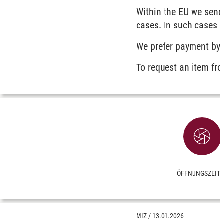
Within the EU we send
cases. In such cases
We prefer payment by
To request an item f
ÖFFNUNGSZEI
MIZ
/
13.01.2026