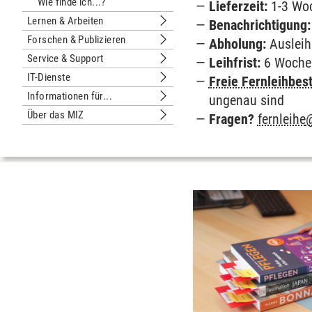
Wie finde ich...?
Lieferzeit:
1-3 Woc
Lernen & Arbeiten
Benachrichtigung:
Untermenu Lernen & Arbeiten
Forschen & Publizieren
Abholung:
Ausleihe
Untermenu Forschen & Publizieren
Service & Support
Leihfrist:
6 Wochen,
Untermenu Service & Support
IT-Dienste
Freie Fernleihbest
Untermenu IT-Dienste
Informationen für...
ungenau sind
Untermenu Informationen für...
Über das MIZ
Fragen?
fernleihe
Untermenu Über das MIZ