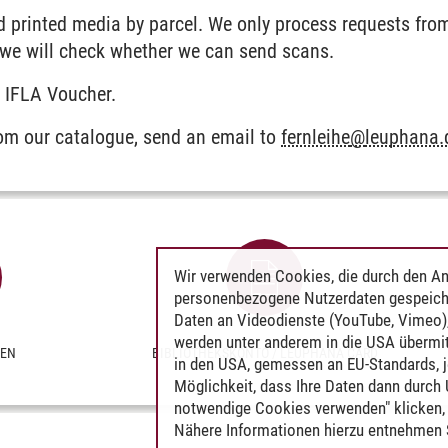
 printed media by parcel. We only process requests from
 we will check whether we can send scans.
 IFLA Voucher.
rom our catalogue, send an email to
fernleihe
@
leuphana.
Wir verwenden Cookies, die durch den An
personenbezogene Nutzerdaten gespeich
Daten an Videodienste (YouTube, Vimeo),
werden unter anderem in die USA übermit
TEN
BIBLIOTHEKSKONTO / LEUPHANA CARD
in den USA, gemessen an EU-Standards, j
Möglichkeit, dass Ihre Daten dann durch
notwendige Cookies verwenden" klicken, f
Nähere Informationen hierzu entnehmen S