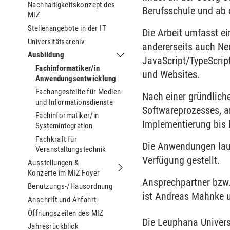
Nachhaltigkeitskonzept des
Berufsschule und ab 
MIZ
Stellenangebote in der IT
Die Arbeit umfasst e
Universitätsarchiv
andererseits auch N
Ausbildung
JavaScript/TypeScri
Untermenu Ausbildung
Fachinformatiker/in
und Websites.
Anwendungsentwicklung
Fachangestellte für Medien-
Nach einer gründlich
und Informationsdienste
Softwareprozesses, 
Fachinformatiker/in
Implementierung bis 
Systemintegration
Fachkraft für
Die Anwendungen lau
Veranstaltungstechnik
Verfügung gestellt.
Ausstellungen &
Konzerte im MIZ Foyer
Untermenu Ausstellungen & Konzerte
Ansprechpartner bzw
Benutzungs-/Hausordnung
ist Andreas Mahnke u
Anschrift und Anfahrt
Öffnungszeiten des MIZ
Die Leuphana Univers
Jahresrückblick