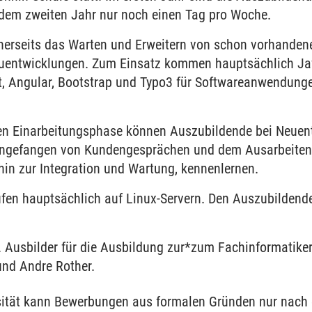
dem zweiten Jahr nur noch einen Tag pro Woche.
inerseits das Warten und Erweitern von schon vorhand
euentwicklungen. Zum Einsatz kommen hauptsächlich Ja
pt, Angular, Bootstrap und Typo3 für Softwareanwendu
en Einarbeitungsphase können Auszubildende bei Neuent
angefangen von Kundengesprächen und dem Ausarbeiten 
hin zur Integration und Wartung, kennenlernen.
fen hauptsächlich auf Linux-Servern. Den Auszubildend
 im MIZ Foyer
. Ausbilder für die Ausbildung zur*zum Fachinformatik
nd Andre Rother.
ität kann Bewerbungen aus formalen Gründen nur nach e