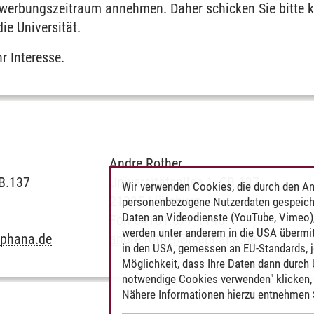
werbungszeitraum annehmen. Daher schicken Sie bitte 
ie Universität.
r Interesse.
Andre Rother
CB.137
Universitätsallee 1, CB.137
Wir verwenden Cookies, die durch den An
21335 Lüneburg
personenbezogene Nutzerdaten gespeich
Daten an Videodienste (YouTube, Vimeo),
Fon 04131.677-1146
werden unter anderem in die USA übermit
uphana.de
andre.rother
@
leuphana.de
in den USA, gemessen an EU-Standards, j
Möglichkeit, dass Ihre Daten dann durch
notwendige Cookies verwenden" klicken, f
Nähere Informationen hierzu entnehmen S