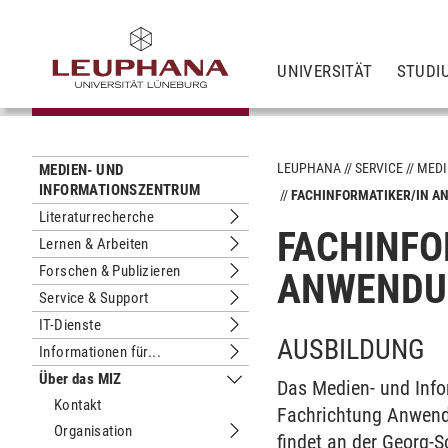
UNIVERSITÄT
STUDI
LEUPHANA
SERVICE
MEDI
MEDIEN- UND
INFORMATIONSZENTRUM
FACHINFORMATIKER/IN 
Literaturrecherche
Untermenu Literaturrecherche
FACHINFO
Lernen & Arbeiten
Untermenu Lernen & Arbeiten
Forschen & Publizieren
ANWENDU
Untermenu Forschen & Publizieren
Service & Support
Untermenu Service & Support
IT-Dienste
Untermenu IT-Dienste
AUSBILDUNG
Informationen für...
Untermenu Informationen für...
Über das MIZ
Das Medien- und Info
Untermenu Über das MIZ
Kontakt
Fachrichtung Anwendu
Organisation
findet an der Georg-
Untermenu Organisation