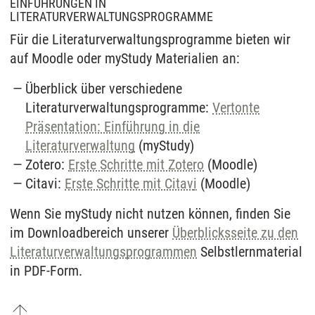
EINFÜHRUNGEN IN
LITERATURVERWALTUNGSPROGRAMME
Für die Literaturverwaltungsprogramme bieten wir
auf Moodle oder myStudy Materialien an:
Überblick über verschiedene
Literaturverwaltungsprogramme:
Vertonte
Präsentation: Einführung in die
Literaturverwaltung
(myStudy)
Zotero:
Erste Schritte mit Zotero
(Moodle)
Citavi:
Erste Schritte mit Citav
i
(Moodle)
Wenn Sie myStudy nicht nutzen können, finden Sie
im Downloadbereich unserer
Überblicksseite zu den
Literaturverwaltungsprogrammen
Selbstlernmaterial
in PDF-Form.