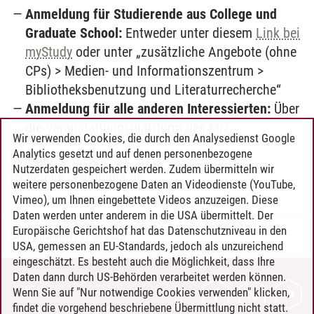
Anmeldung für Studierende aus College und
Graduate School:
Entweder unter diesem
Link bei
myStudy
oder unter „zusätzliche Angebote (ohne
CPs) > Medien- und Informationszentrum >
Bibliotheksbenutzung und Literaturrecherche“
Anmeldung für alle anderen Interessierten:
Über
die
Veranstaltungsplattform des MIZ
Wir verwenden Cookies, die durch den Analysedienst Google
Analytics gesetzt und auf denen personenbezogene
Kontakt
Nutzerdaten gespeichert werden. Zudem übermitteln wir
r
echerche@leup
hana.de
weitere personenbezogene Daten an Videodienste (YouTube,
Vimeo), um Ihnen eingebettete Videos anzuzeigen. Diese
Daten werden unter anderem in die USA übermittelt. Der
Europäische Gerichtshof hat das Datenschutzniveau in den
Sandra Dahlhoff
/
13.08.2026
USA, gemessen an EU-Standards, jedoch als unzureichend
eingeschätzt. Es besteht auch die Möglichkeit, dass Ihre
Daten dann durch US-Behörden verarbeitet werden können.
KONTAKT
Wenn Sie auf "Nur notwendige Cookies verwenden" klicken,
findet die vorgehend beschriebene Übermittlung nicht statt.
LEUPHANA ALS ARBEITGEBER