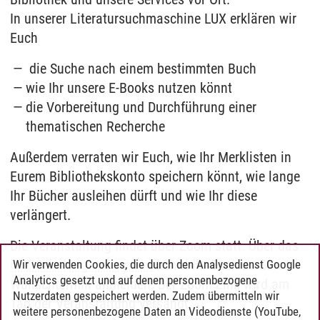
In unserer Literatursuchmaschine LUX erklären wir
Euch
die Suche nach einem bestimmten Buch
wie Ihr unsere E-Books nutzen könnt
die Vorbereitung und Durchführung einer
thematischen Recherche
Außerdem verraten wir Euch, wie Ihr Merklisten in
Eurem Bibliothekskonto speichern könnt, wie lange
Ihr Bücher ausleihen dürft und wie Ihr diese
verlängert.
Die Veranstaltung findet über Zoom statt. Über das
MIZ-Schulungsprogramm
könnt ihr Euch zu Eurem
Wir verwenden Cookies, die durch den Analysedienst Google
Analytics gesetzt und auf denen personenbezogene
Wunschtermin anmelden. Der Zoom-Link wird am
Nutzerdaten gespeichert werden. Zudem übermitteln wir
Tag der Veranstaltung versandt.
weitere personenbezogene Daten an Videodienste (YouTube,