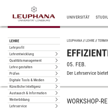
UNIVERSITÄT
STUDI
LEUPHANA
LEHRE
TERMI
LEHRE
Lehrprofil
EFFIZIENT
Lehrentwicklung
Untermenu Lehrentwicklung
Qualitätsmanagement
Untermenu Qualitätsmanagement
05. FEB.
Lehre gestalten
Untermenu Lehre gestalten
Der Lehrservice biete
Prüfen
Untermenu Prüfen
Digitale Tools & Medien
Untermenu Digitale Tools & Medien
Künstliche Intelligenz
Untermenu Künstliche Intelligenz
Austausch & Information
Untermenu Austausch & Information
WORKSHOP-REI
Weiterbildung
Untermenu Weiterbildung
Lehrservice