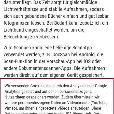
darunter liegt. Das Zelt sorgt für gleichmäßige
Lichtverhältnisse und stabile Aufnahmen, sodass
sich auch gebundene Bücher einfach und gut lesbar
fotografieren lassen. Bei Bedarf kann zusätzlich ein
Lichtband eingeschaltet werden, um die
Beleuchtung zu verbessern.
Zum Scannen kann jede beliebige Scan-App
verwendet werden, z. B. DocScan bei Android, die
Scan-Funktion in der Vorschau-App bei iOS oder
andere Dokumentenscanner-Apps. Die Aufnahmen
werden direkt auf dem eigenen Gerät gespeichert.
Das Scanzelt kann während der Öffnungszeiten im
Wir verwenden Cookies, die durch den Analysedienst Google
Analytics gesetzt und auf denen personenbezogene
Lesesaal genutzt werden. Bei Fragen hilft das Team
Nutzerdaten gespeichert werden. Zudem übermitteln wir
an der Infotheke gerne weiter.
weitere personenbezogene Daten an Videodienste (YouTube,
Vimeo), um Ihnen eingebettete Videos anzuzeigen. Diese
Daten werden unter anderem in die USA übermittelt. Der