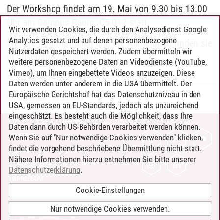
Der Workshop findet am 19. Mai von 9.30 bis 13.00
Uhr am Campus Raum: C5.012 statt.
Wir verwenden Cookies, die durch den Analysedienst Google
Analytics gesetzt und auf denen personenbezogene
Weitere Informationen und die Anmeldung finden sie
Nutzerdaten gespeichert werden. Zudem übermitteln wir
in unserem
Workshop-Portal
.
weitere personenbezogene Daten an Videodienste (YouTube,
Vimeo), um Ihnen eingebettete Videos anzuzeigen. Diese
Daten werden unter anderem in die USA übermittelt. Der
Europäische Gerichtshof hat das Datenschutzniveau in den
Sigrun Lehnert
/
19.05.2026
USA, gemessen an EU-Standards, jedoch als unzureichend
eingeschätzt. Es besteht auch die Möglichkeit, dass Ihre
Daten dann durch US-Behörden verarbeitet werden können.
KONTAKT
Wenn Sie auf "Nur notwendige Cookies verwenden" klicken,
findet die vorgehend beschriebene Übermittlung nicht statt.
LEUPHANA ALS ARBEITGEBER
Nähere Informationen hierzu entnehmen Sie bitte unserer
INTRANET
Datenschutzerklärung
.
IMPRESSUM
Cookie-Einstellungen
DATENSCHUTZ
BARRIEREFREIHEIT
Nur notwendige Cookies verwenden.