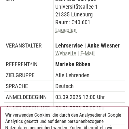
Universitätsallee 1
21335 Lüneburg
Raum: C40.601
Lageplan
VERANSTALTER
Lehrservice | Anke Wiesner
Webseite
|
E-Mail
REFERENT*IN
Marieke Röben
ZIELGRUPPE
Alle Lehrenden
SPRACHE
Deutsch
ANMELDEBEGINN
03.09.2025 12:00 Uhr
ANMELDESCHLUSS
08.01.2026 20:00 Uhr
Wir verwenden Cookies, die durch den Analysedienst Google
KALENDER-DATEI
Download iCal Datei
Analytics gesetzt und auf denen personenbezogene
Nutzerdaten gespeichert werden. Zudem übermitteln wir