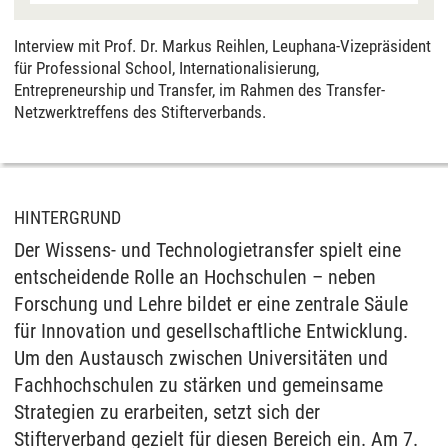
an EU-Standards, jedoch als unzureichend
eingeschätzt. Es besteht auch die Möglichkeit,
Interview mit Prof. Dr. Markus Reihlen, Leuphana-Vizepräsident
dass Ihre Daten dann durch US-Behörden
für Professional School, Internationalisierung,
verarbeitet werden können. Klicken Sie auf „Ja“
Entrepreneurship und Transfer, im Rahmen des Transfer-
erfolgt die Weitergabe nur für die Anzeige dieses
Netzwerktreffens des Stifterverbands.
Videos. Bei Klick auf „Immer“ erfolgt die
Weitergabe generell bei Anzeige von Youtube-
Videos auf unserer Seite. Nähere Informationen
hierzu entnehmen Sie bitte unserer
HINTERGRUND
Datenschutzerklärung
.
Der Wissens- und Technologietransfer spielt eine
entscheidende Rolle an Hochschulen – neben
Forschung und Lehre bildet er eine zentrale Säule
für Innovation und gesellschaftliche Entwicklung.
Um den Austausch zwischen Universitäten und
Fachhochschulen zu stärken und gemeinsame
Strategien zu erarbeiten, setzt sich der
Stifterverband gezielt für diesen Bereich ein. Am 7.