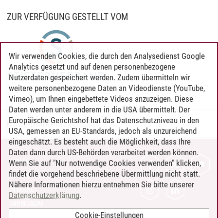
ZUR VERFÜGUNG GESTELLT VOM
Wir verwenden Cookies, die durch den Analysedienst Google
Analytics gesetzt und auf denen personenbezogene
Nutzerdaten gespeichert werden. Zudem übermitteln wir
weitere personenbezogene Daten an Videodienste (YouTube,
Vimeo), um Ihnen eingebettete Videos anzuzeigen. Diese
Daten werden unter anderem in die USA übermittelt. Der
Europäische Gerichtshof hat das Datenschutzniveau in den
Marc Stephan Riedel
/
21.02.2025
USA, gemessen an EU-Standards, jedoch als unzureichend
eingeschätzt. Es besteht auch die Möglichkeit, dass Ihre
Daten dann durch US-Behörden verarbeitet werden können.
KONTAKT
Wenn Sie auf "Nur notwendige Cookies verwenden" klicken,
findet die vorgehend beschriebene Übermittlung nicht statt.
LEUPHANA ALS ARBEITGEBER
Nähere Informationen hierzu entnehmen Sie bitte unserer
INTRANET
Datenschutzerklärung
.
IMPRESSUM
Cookie-Einstellungen
DATENSCHUTZ