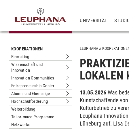
UNIVERSITÄT
STUDI
LEUPHANA
KOOPERATIONE
KOOPERATIONEN
Recruiting
PRAKTIZI
Untermenu Recruiting
Wissenschaft und
Innovation
Untermenu Wissenschaft und Innova
LOKALEN 
Innovation Communities
Untermenu Innovation Communities
Entrepreneurship Center
Untermenu Entrepreneurship Center
13.05.2026
Was bede
Alumni und Ehemalige
Untermenu Alumni und Ehemalige
Kunstschaffende von 
Hochschulförderung
Untermenu Hochschulförderung
Kulturbetrieb zu vera
Weiterbildung
Leuphana Innovation
Tailor-made Programme
Lüneburg auf. Lisa De
Netzwerke