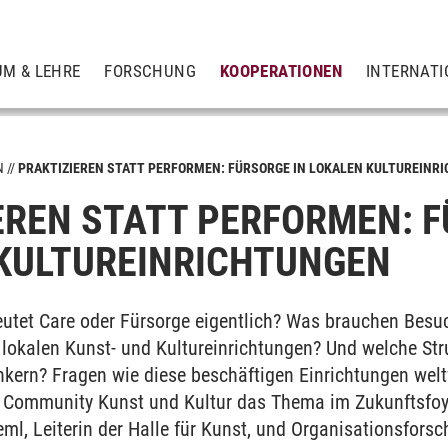
UM & LEHRE
FORSCHUNG
KOOPERATIONEN
INTERNATI
N
PRAKTIZIEREN STATT PERFORMEN: FÜRSORGE IN LOKALEN KULTUREINR
EREN STATT PERFORMEN: F
tion
KULTUREINRICHTUNGEN
utet Care oder Fürsorge eigentlich? Was brauchen Besu
lokalen Kunst- und Kultureinrichtungen? Und welche Stru
nkern? Fragen wie diese beschäftigen Einrichtungen weltw
 Community Kunst und Kultur das Thema im Zukunftsfoy
ml, Leiterin der Halle für Kunst, und Organisationsforsc