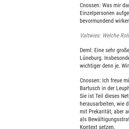
Cnossen: Was mir dara
Einzelpersonen aufg
bevormundend wirken
Valtwies: Welche Rol
Deml: Eine sehr große
Lüneburg. Insbesonde
wichtiger denn je. Wi
Cnossen: Ich freue mi
Bartusch in der Leup
Sie ist Teil dieses N
herausarbeiten, wie 
mit Prekarität, aber
als Bewältigungsstra
Kontext setzen.