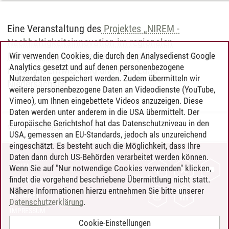
Eine Veranstaltung des
Projektes „NIREM -
Nachhaltigkeitsinnovation im regionalen
Mittelstand”
, gefördert von Europäischen Fonds für
Wir verwenden Cookies, die durch den Analysedienst Google
Analytics gesetzt und auf denen personenbezogene
regionale Entwicklung und dem Land
Nutzerdaten gespeichert werden. Zudem übermitteln wir
Niedersachsen.
weitere personenbezogene Daten an Videodienste (YouTube,
Vimeo), um Ihnen eingebettete Videos anzuzeigen. Diese
Daten werden unter anderem in die USA übermittelt. Der
Europäische Gerichtshof hat das Datenschutzniveau in den
Marc Stephan Riedel
/
14.11.2018
USA, gemessen an EU-Standards, jedoch als unzureichend
eingeschätzt. Es besteht auch die Möglichkeit, dass Ihre
Daten dann durch US-Behörden verarbeitet werden können.
KONTAKT
Wenn Sie auf "Nur notwendige Cookies verwenden" klicken,
findet die vorgehend beschriebene Übermittlung nicht statt.
LEUPHANA ALS ARBEITGEBER
Nähere Informationen hierzu entnehmen Sie bitte unserer
INTRANET
Datenschutzerklärung
.
IMPRESSUM
Cookie-Einstellungen
DATENSCHUTZ