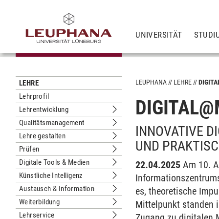
UNIVERSITÄT
STUDI
LEUPHANA
LEHRE
DIGITA
LEHRE
Lehrprofil
DIGITAL@
Lehrentwicklung
Untermenu Lehrentwicklung
Qualitätsmanagement
Untermenu Qualitätsmanagement
INNOVATIVE D
Lehre gestalten
Untermenu Lehre gestalten
UND PRAKTISC
Prüfen
Untermenu Prüfen
Digitale Tools & Medien
22.04.2025
Am 10. A
Untermenu Digitale Tools & Medien
Künstliche Intelligenz
Informationszentrums 
Untermenu Künstliche Intelligenz
Austausch & Information
es, theoretische Imp
Untermenu Austausch & Information
Weiterbildung
Mittelpunkt standen 
Untermenu Weiterbildung
Lehrservice
Zugang zu digitalen