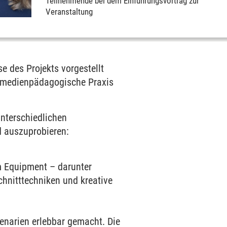
Teilnehmende bei dem Einführungsvortrag zur
Veranstaltung
e des Projekts vorgestellt
ie medienpädagogische Praxis
unterschiedlichen
d auszuprobieren:
m Equipment – darunter
chnitttechniken und kreative
zenarien erlebbar gemacht. Die