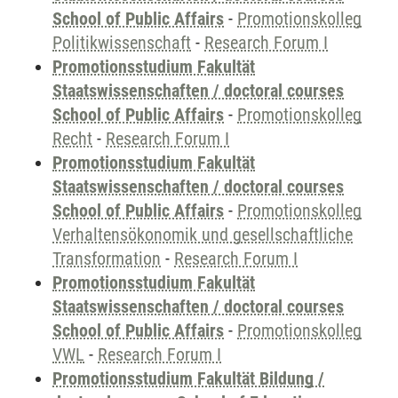
School of Public Affairs
-
Promotionskolleg
Politikwissenschaft
-
Research Forum I
Promotionsstudium Fakultät
Staatswissenschaften / doctoral courses
School of Public Affairs
-
Promotionskolleg
Recht
-
Research Forum I
Promotionsstudium Fakultät
Staatswissenschaften / doctoral courses
School of Public Affairs
-
Promotionskolleg
Verhaltensökonomik und gesellschaftliche
Transformation
-
Research Forum I
Promotionsstudium Fakultät
Staatswissenschaften / doctoral courses
School of Public Affairs
-
Promotionskolleg
VWL
-
Research Forum I
Promotionsstudium Fakultät Bildung /