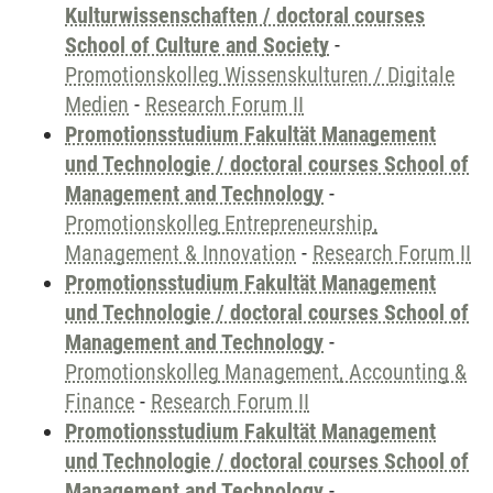
Kulturwissenschaften / doctoral courses
School of Culture and Society
-
Promotionskolleg Wissenskulturen / Digitale
Medien
-
Research Forum II
Promotionsstudium Fakultät Management
und Technologie / doctoral courses School of
Management and Technology
-
Promotionskolleg Entrepreneurship,
Management & Innovation
-
Research Forum II
Promotionsstudium Fakultät Management
und Technologie / doctoral courses School of
Management and Technology
-
Promotionskolleg Management, Accounting &
Finance
-
Research Forum II
Promotionsstudium Fakultät Management
und Technologie / doctoral courses School of
Management and Technology
-