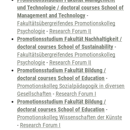
und Technologie / doctoral courses School of
Management and Technology
-
Fakultätsübergreifendes Promotionskolleg
Psychologie
-
Research Forum II
Promotionsstudium Fakultät Nachhaltigkeit /
doctoral courses School of Sustainability
-
Fakultätsübergreifendes Promotionskolleg
Psychologie
-
Research Forum II
Promotionsstudium Fakultät Bildung /
doctoral courses School of Education
-
Promotionskolleg Sozialpädagogik in diversen
Gesellschaften
-
Research Forum I
Promotionsstudium Fakultät Bildung /
doctoral courses School of Education
-
Promotionskolleg Wissenschaften der Künste
-
Research Forum I