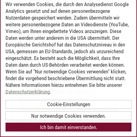
Promotionskolleg Wissenschaften der Künste
Wir verwenden Cookies, die durch den Analysedienst Google
-
Research Forum I
Analytics gesetzt und auf denen personenbezogene
Promotionsstudium Fakultät
Nutzerdaten gespeichert werden. Zudem übermitteln wir
weitere personenbezogene Daten an Videodienste (YouTube,
Kulturwissenschaften / doctoral courses
Vimeo), um Ihnen eingebettete Videos anzuzeigen. Diese
School of Culture and Society
-
Daten werden unter anderem in die USA übermittelt. Der
Promotionskolleg Darstellung Visualität
Europäische Gerichtshof hat das Datenschutzniveau in den
Wissen
-
Research Forum I
USA, gemessen an EU-Standards, jedoch als unzureichend
Promotionsstudium Fakultät
eingeschätzt. Es besteht auch die Möglichkeit, dass Ihre
Daten dann durch US-Behörden verarbeitet werden können.
Kulturwissenschaften / doctoral courses
Wenn Sie auf "Nur notwendige Cookies verwenden" klicken,
School of Culture and Society
-
findet die vorgehend beschriebene Übermittlung nicht statt.
Promotionskolleg Philosophie, Literatur und
Nähere Informationen hierzu entnehmen Sie bitte unserer
Geschichte
-
Research Forum I
Datenschutzerklärung
.
Promotionsstudium Fakultät
Cookie-Einstellungen
Kulturwissenschaften / doctoral courses
School of Culture and Society
-
Nur notwendige Cookies verwenden.
Promotionskolleg Soziologie und
Ich bin damit einverstanden.
Kulturorganisation
-
Research Forum I