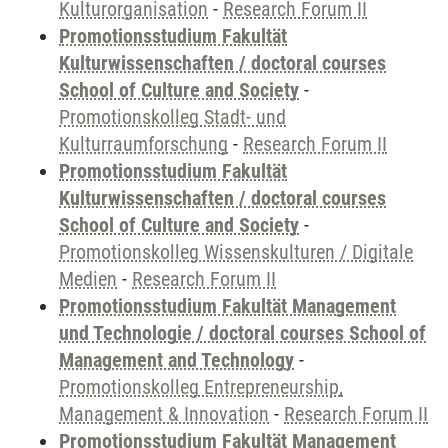
Kulturorganisation
-
Research Forum II
Promotionsstudium Fakultät
Kulturwissenschaften / doctoral courses
School of Culture and Society
-
Promotionskolleg Stadt- und
Kulturraumforschung
-
Research Forum II
Promotionsstudium Fakultät
Kulturwissenschaften / doctoral courses
School of Culture and Society
-
Promotionskolleg Wissenskulturen / Digitale
Medien
-
Research Forum II
Promotionsstudium Fakultät Management
und Technologie / doctoral courses School of
Management and Technology
-
Promotionskolleg Entrepreneurship,
Management & Innovation
-
Research Forum II
Promotionsstudium Fakultät Management