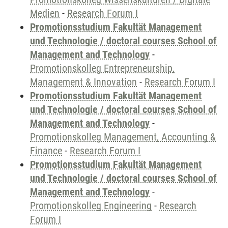
Medien
-
Research Forum I
Promotionsstudium Fakultät Management
und Technologie / doctoral courses School of
Management and Technology
-
Promotionskolleg Entrepreneurship,
Management & Innovation
-
Research Forum I
Promotionsstudium Fakultät Management
und Technologie / doctoral courses School of
Management and Technology
-
Promotionskolleg Management, Accounting &
Finance
-
Research Forum I
Promotionsstudium Fakultät Management
und Technologie / doctoral courses School of
Management and Technology
-
Promotionskolleg Engineering
-
Research
Forum I