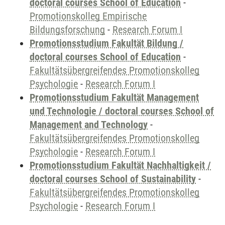
doctoral courses School of Education
-
Promotionskolleg Empirische
Bildungsforschung
-
Research Forum I
Promotionsstudium Fakultät Bildung /
doctoral courses School of Education
-
Fakultätsübergreifendes Promotionskolleg
Psychologie
-
Research Forum I
Promotionsstudium Fakultät Management
und Technologie / doctoral courses School of
Management and Technology
-
Fakultätsübergreifendes Promotionskolleg
Psychologie
-
Research Forum I
Promotionsstudium Fakultät Nachhaltigkeit /
doctoral courses School of Sustainability
-
Fakultätsübergreifendes Promotionskolleg
Psychologie
-
Research Forum I