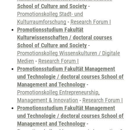
School of Culture and Society
-
Promotionskolleg Stadt- und
Kulturraumforschung
-
Research Forum I
Promotionsstudium Fakultät
Kulturwissenschaften / doctoral courses
School of Culture and Society
-
Promotionskolleg Wissenskulturen / Digitale
Medien
-
Research Forum I
Promotionsstudium Fakultät Management
und Technologie / doctoral courses School of
Management and Technology
-
Promotionskolleg Entrepreneurship,
Management & Innovation
-
Research Forum I
Promotionsstudium Fakultät Management
und Technologie / doctoral courses School of
Management and Technology
-