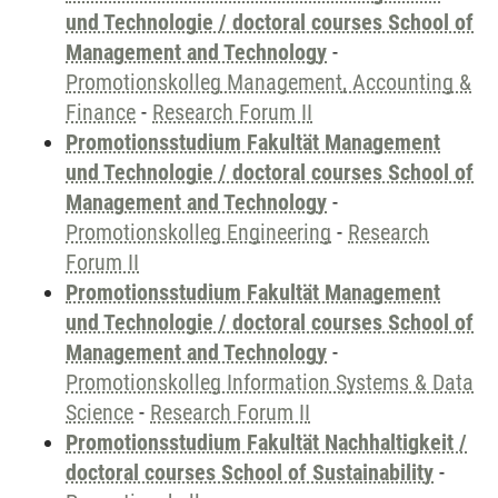
und Technologie / doctoral courses School of
Management and Technology
-
Promotionskolleg Management, Accounting &
Finance
-
Research Forum II
Promotionsstudium Fakultät Management
und Technologie / doctoral courses School of
Management and Technology
-
Promotionskolleg Engineering
-
Research
Forum II
Promotionsstudium Fakultät Management
und Technologie / doctoral courses School of
Management and Technology
-
Promotionskolleg Information Systems & Data
Science
-
Research Forum II
Promotionsstudium Fakultät Nachhaltigkeit /
doctoral courses School of Sustainability
-