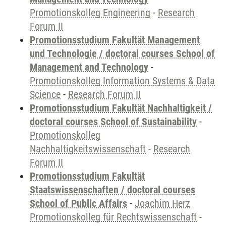
Promotionskolleg Engineering
-
Research
Forum II
Promotionsstudium Fakultät Management
und Technologie / doctoral courses School of
Management and Technology
-
Promotionskolleg Information Systems & Data
Science
-
Research Forum II
Promotionsstudium Fakultät Nachhaltigkeit /
doctoral courses School of Sustainability
-
Promotionskolleg
Nachhaltigkeitswissenschaft
-
Research
Forum II
Promotionsstudium Fakultät
Staatswissenschaften / doctoral courses
School of Public Affairs
-
Joachim Herz
Promotionskolleg für Rechtswissenschaft
-