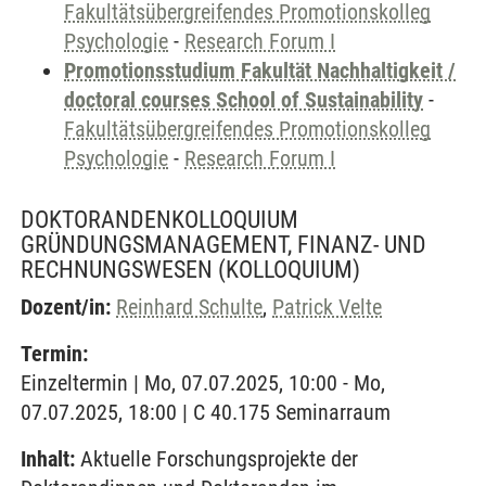
Fakultätsübergreifendes Promotionskolleg
Psychologie
-
Research Forum I
Promotionsstudium Fakultät Nachhaltigkeit /
doctoral courses School of Sustainability
-
Fakultätsübergreifendes Promotionskolleg
Psychologie
-
Research Forum I
DOKTORANDENKOLLOQUIUM
GRÜNDUNGSMANAGEMENT, FINANZ- UND
RECHNUNGSWESEN
(KOLLOQUIUM)
Dozent/in:
Reinhard Schulte
,
Patrick Velte
Termin:
Einzeltermin | Mo, 07.07.2025, 10:00 - Mo,
07.07.2025, 18:00 | C 40.175 Seminarraum
Inhalt:
Aktuelle Forschungsprojekte der