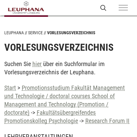
LEUPHANA
SERVICE
VORLESUNGSVERZEICHNIS
VORLESUNGSVERZEICHNIS
Suchen Sie
hier
über ein Suchformular im
Vorlesungsverzeichnis der Leuphana.
Start
>
Promotionsstudium Fakultät Management
und Technologie / doctoral courses School of
Management and Technology (Promotion /
doctorate)
->
Fakultätsübergreifendes
Promotionskolleg Psychologie
->
Research Forum II
LEHRVERANSTALTUNGEN