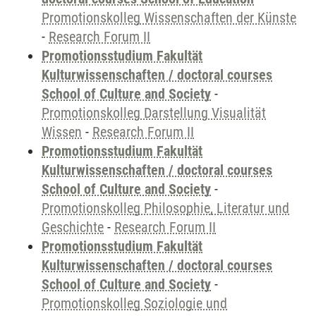
Promotionskolleg Wissenschaften der Künste
-
Research Forum II
Promotionsstudium Fakultät
Kulturwissenschaften / doctoral courses
School of Culture and Society
-
Promotionskolleg Darstellung Visualität
Wissen
-
Research Forum II
Promotionsstudium Fakultät
Kulturwissenschaften / doctoral courses
School of Culture and Society
-
Promotionskolleg Philosophie, Literatur und
Geschichte
-
Research Forum II
Promotionsstudium Fakultät
Kulturwissenschaften / doctoral courses
School of Culture and Society
-
Promotionskolleg Soziologie und