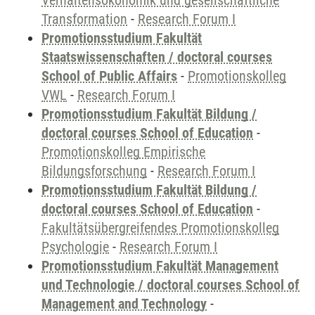
Verhaltensökonomik und gesellschaftliche
Transformation
-
Research Forum I
Promotionsstudium Fakultät
Staatswissenschaften / doctoral courses
School of Public Affairs
-
Promotionskolleg
VWL
-
Research Forum I
Promotionsstudium Fakultät Bildung /
doctoral courses School of Education
-
Promotionskolleg Empirische
Bildungsforschung
-
Research Forum I
Promotionsstudium Fakultät Bildung /
doctoral courses School of Education
-
Fakultätsübergreifendes Promotionskolleg
Psychologie
-
Research Forum I
Promotionsstudium Fakultät Management
und Technologie / doctoral courses School of
Management and Technology
-