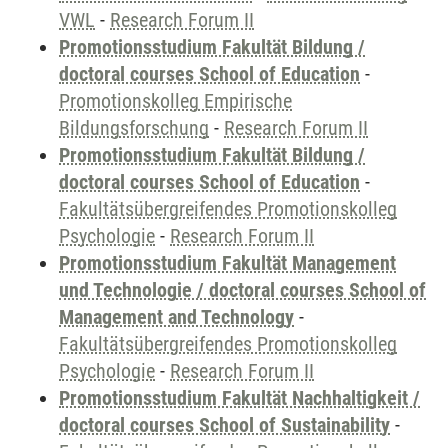
VWL
-
Research Forum II
Promotionsstudium Fakultät Bildung /
doctoral courses School of Education
-
Promotionskolleg Empirische
Bildungsforschung
-
Research Forum II
Promotionsstudium Fakultät Bildung /
doctoral courses School of Education
-
Fakultätsübergreifendes Promotionskolleg
Psychologie
-
Research Forum II
Promotionsstudium Fakultät Management
und Technologie / doctoral courses School of
Management and Technology
-
Fakultätsübergreifendes Promotionskolleg
Psychologie
-
Research Forum II
Promotionsstudium Fakultät Nachhaltigkeit /
doctoral courses School of Sustainability
-