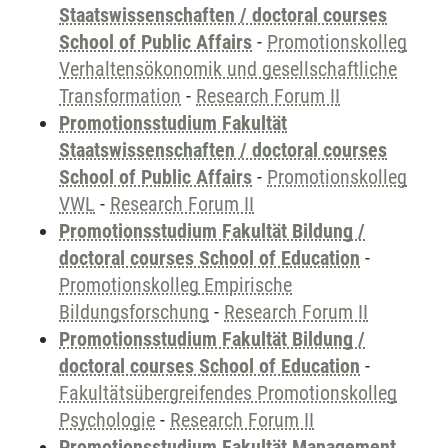
Staatswissenschaften / doctoral courses
School of Public Affairs
-
Promotionskolleg
Verhaltensökonomik und gesellschaftliche
Transformation
-
Research Forum II
Promotionsstudium Fakultät
Staatswissenschaften / doctoral courses
School of Public Affairs
-
Promotionskolleg
VWL
-
Research Forum II
Promotionsstudium Fakultät Bildung /
doctoral courses School of Education
-
Promotionskolleg Empirische
Bildungsforschung
-
Research Forum II
Promotionsstudium Fakultät Bildung /
doctoral courses School of Education
-
Fakultätsübergreifendes Promotionskolleg
Psychologie
-
Research Forum II
Promotionsstudium Fakultät Management