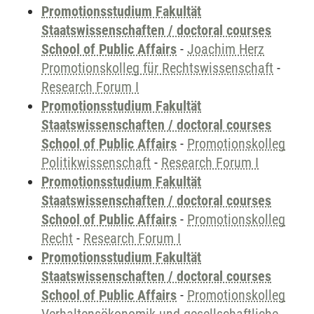
Promotionsstudium Fakultät
Staatswissenschaften / doctoral courses
School of Public Affairs
-
Joachim Herz
Promotionskolleg für Rechtswissenschaft
-
Research Forum I
Promotionsstudium Fakultät
Staatswissenschaften / doctoral courses
School of Public Affairs
-
Promotionskolleg
Politikwissenschaft
-
Research Forum I
Promotionsstudium Fakultät
Staatswissenschaften / doctoral courses
School of Public Affairs
-
Promotionskolleg
Recht
-
Research Forum I
Promotionsstudium Fakultät
Staatswissenschaften / doctoral courses
School of Public Affairs
-
Promotionskolleg