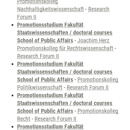
Promotionskolleg
Nachhaltigkeitswissenschaft
-
Research
Forum II
Promotionsstudium Fakultät
Staatswissenschaften / doctoral courses
School of Public Affairs
-
Joachim Herz
Promotionskolleg für Rechtswissenschaft
-
Research Forum II
Promotionsstudium Fakultät
Staatswissenschaften / doctoral courses
School of Public Affairs
-
Promotionskolleg
Politikwissenschaft
-
Research Forum II
Promotionsstudium Fakultät
Staatswissenschaften / doctoral courses
School of Public Affairs
-
Promotionskolleg
Recht
-
Research Forum II
Promotionsstudium Fakultät