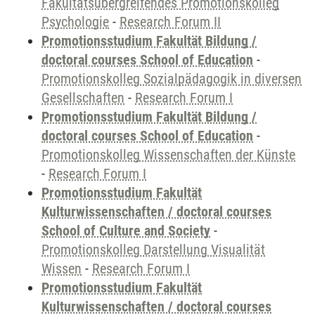
Fakultätsübergreifendes Promotionskolleg
Psychologie
-
Research Forum II
Promotionsstudium Fakultät Bildung /
doctoral courses School of Education
-
Promotionskolleg Sozialpädagogik in diversen
Gesellschaften
-
Research Forum I
Promotionsstudium Fakultät Bildung /
doctoral courses School of Education
-
Promotionskolleg Wissenschaften der Künste
-
Research Forum I
Promotionsstudium Fakultät
Kulturwissenschaften / doctoral courses
School of Culture and Society
-
Promotionskolleg Darstellung Visualität
Wissen
-
Research Forum I
Promotionsstudium Fakultät
Kulturwissenschaften / doctoral courses