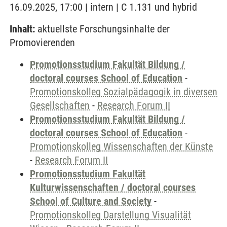
16.09.2025, 17:00 | intern | C 1.131 und hybrid
Inhalt:
aktuellste Forschungsinhalte der
Promovierenden
Promotionsstudium Fakultät Bildung /
doctoral courses School of Education
-
Promotionskolleg Sozialpädagogik in diversen
Gesellschaften
-
Research Forum II
Promotionsstudium Fakultät Bildung /
doctoral courses School of Education
-
Promotionskolleg Wissenschaften der Künste
-
Research Forum II
Promotionsstudium Fakultät
Kulturwissenschaften / doctoral courses
School of Culture and Society
-
Promotionskolleg Darstellung Visualität