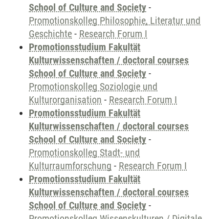
School of Culture and Society
-
Promotionskolleg Philosophie, Literatur und
Geschichte
-
Research Forum I
Promotionsstudium Fakultät
Kulturwissenschaften / doctoral courses
School of Culture and Society
-
Promotionskolleg Soziologie und
Kulturorganisation
-
Research Forum I
Promotionsstudium Fakultät
Kulturwissenschaften / doctoral courses
School of Culture and Society
-
Promotionskolleg Stadt- und
Kulturraumforschung
-
Research Forum I
Promotionsstudium Fakultät
Kulturwissenschaften / doctoral courses
School of Culture and Society
-
Promotionskolleg Wissenskulturen / Digitale