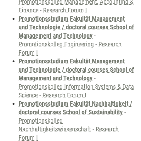
Promotionskolleg Management, Accounting &
Finance
-
Research Forum I
Promotionsstudium Fakultät Management
und Technologie / doctoral courses School of
Management and Technology
-
Promotionskolleg Engineering
-
Research
Forum I
Promotionsstudium Fakultät Management
und Technologie / doctoral courses School of
Management and Technology
-
Promotionskolleg Information Systems & Data
Science
-
Research Forum I
Promotionsstudium Fakultät Nachhaltigkeit /
doctoral courses School of Sustainability
-
Promotionskolleg
Nachhaltigkeitswissenschaft
-
Research
Forum I