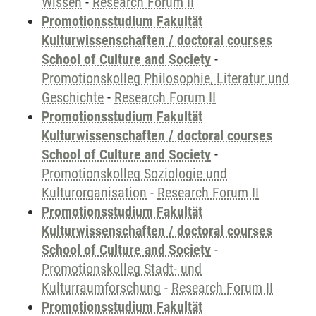
Wissen
-
Research Forum II
Promotionsstudium Fakultät
Kulturwissenschaften / doctoral courses
School of Culture and Society
-
Promotionskolleg Philosophie, Literatur und
Geschichte
-
Research Forum II
Promotionsstudium Fakultät
Kulturwissenschaften / doctoral courses
School of Culture and Society
-
Promotionskolleg Soziologie und
Kulturorganisation
-
Research Forum II
Promotionsstudium Fakultät
Kulturwissenschaften / doctoral courses
School of Culture and Society
-
Promotionskolleg Stadt- und
Kulturraumforschung
-
Research Forum II
Promotionsstudium Fakultät