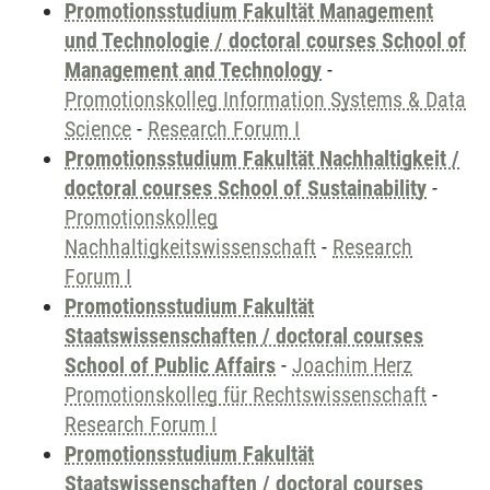
Promotionsstudium Fakultät Management
und Technologie / doctoral courses School of
Management and Technology
-
Promotionskolleg Information Systems & Data
Science
-
Research Forum I
Promotionsstudium Fakultät Nachhaltigkeit /
doctoral courses School of Sustainability
-
Promotionskolleg
Nachhaltigkeitswissenschaft
-
Research
Forum I
Promotionsstudium Fakultät
Staatswissenschaften / doctoral courses
School of Public Affairs
-
Joachim Herz
Promotionskolleg für Rechtswissenschaft
-
Research Forum I
Promotionsstudium Fakultät
Staatswissenschaften / doctoral courses