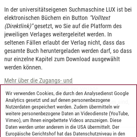
In der universitätseigenen Suchmaschine LUX ist bei
elektronischen Büchern ein Button
"Volltext
(Direktlink)"
gesetzt, wo Sie auf die Platform des
jeweiligen Verlages weitergeleitet werden. In
seltenen Fällen erlaubt der Verlag nicht, dass das
gesamte Buch heruntergeladen werden darf, so dass
nur einzelne Kapitel zum Download ausgewählt
werden können.
Mehr über die Zugangs- und
Nutzungsvoraussetzungen der Verlage
Wir verwenden Cookies, die durch den Analysedienst Google
Analytics gesetzt und auf denen personenbezogene
Wie praktisch E-Books für das eigene Studium sind,
Nutzerdaten gespeichert werden. Zudem übermitteln wir
berichtet unsere Studentin Celia in
ihrem Vlog
weitere personenbezogene Daten an Videodienste (YouTube,
Vimeo), um Ihnen eingebettete Videos anzuzeigen. Diese
Daten werden unter anderem in die USA übermittelt. Der
Europäische Gerichtshof hat das Datenschutzniveau in den
MIZ
/
18.11.2019