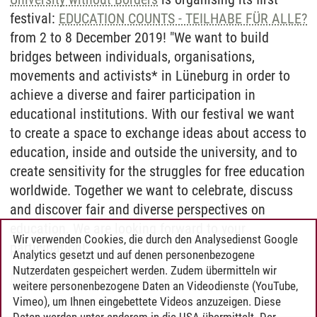
festival:
EDUCATION COUNTS - TEILHABE FÜR ALLE?
from 2 to 8 December 2019! "We want to build
bridges between individuals, organisations,
movements and activists* in Lüneburg in order to
achieve a diverse and fairer participation in
educational institutions. With our festival we want
to create a space to exchange ideas about access to
education, inside and outside the university, and to
create sensitivity for the struggles for free education
worldwide. Together we want to celebrate, discuss
and discover fair and diverse perspectives on
education. We are looking forward to your
Wir verwenden Cookies, die durch den Analysedienst Google
participation!"
Analytics gesetzt und auf denen personenbezogene
Nutzerdaten gespeichert werden. Zudem übermitteln wir
More details and programme
weitere personenbezogene Daten an Videodienste (YouTube,
Vimeo), um Ihnen eingebettete Videos anzuzeigen. Diese
Daten werden unter anderem in die USA übermittelt. Der