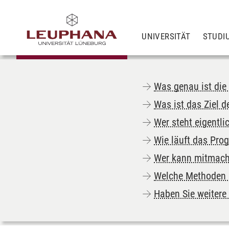
UNIVERSITÄT
STUDI
Was genau ist die
Was ist das Ziel d
Wer steht eigentli
Wie läuft das Pr
Wer kann mitmach
Welche Methoden k
Haben Sie weitere