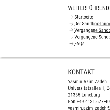
WEITERFÜHREND
Startseite
Der Sandbox-Inno
Vergangene Sand
Vergangene Sandb
FAQs
KONTAKT
Yasmin Azim Zadeh
Universitätsallee 1, 
21335 Lüneburg
Fon +49 4131.677-4
yasmin.azim_zadeh