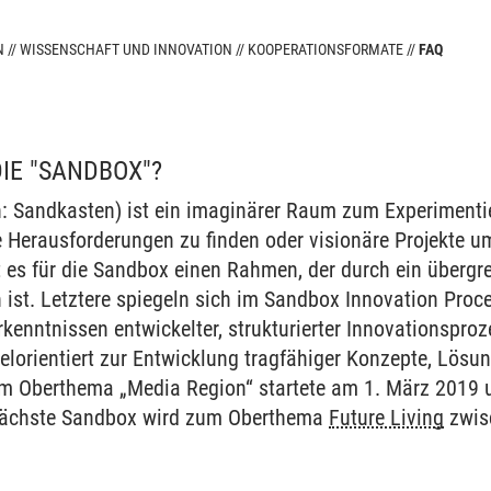
N
WISSENSCHAFT UND INNOVATION
KOOPERATIONSFORMATE
FAQ
tion
DIE "SANDBOX"?
: Sandkasten) ist ein imaginärer Raum zum Experimenti
e Herausforderungen zu finden oder visionäre Projekte 
t es für die Sandbox einen Rahmen, der durch ein überg
 ist. Letztere spiegeln sich im Sandbox Innovation Proce
kenntnissen entwickelter, strukturierter Innovationsproz
ielorientiert zur Entwicklung tragfähiger Konzepte, Lösu
em Oberthema „Media Region“ startete am 1. März 2019 
nächste Sandbox wird zum Oberthema
Future Living
zwis