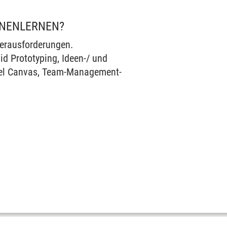
NNENLERNEN?
Herausforderungen.
d Prototyping, Ideen-/ und
odel Canvas, Team-Management-
!