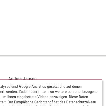
Andrea Japsen
Universitätsallee 1, C40.M14
alysedienst Google Analytics gesetzt und auf denen
21335 Lüneburg
ert werden. Zudem übermitteln wir weitere personenbezogene
 um Ihnen eingebettete Videos anzuzeigen. Diese Daten
Fon +49.4131.677-2971
telt. Der Europäische Gerichtshof hat das Datenschutzniveau
andrea.japsen
@
leuphana.de