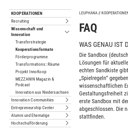
LEUPHANA
KOOPERATIONE
KOOPERATIONEN
Recruiting
FAQ
Untermenu Recruiting
Wissenschaft und
Innovation
Untermenu Wissenschaft und Innova
Transferstrategie
WAS GENAU IST 
Kooperationsformate
Die Sandbox (deutsch
Förderprogramme
Lösungen für aktuell
Transformations::Räume
echten Sandkiste gib
Projekt InnoKoop
„Spielregeln“ gegeben
MEZZANIN Magazin &
Podcast
wissenschaftlichen Er
Innovation aus Niedersachsen
Gestaltungsfreiheit z
Innovation Communities
erste Sandbox mit d
Untermenu Innovation Communities
Entrepreneurship Center
abgeschlossen. Die 
Untermenu Entrepreneurship Center
Alumni und Ehemalige
stattfinden.
Untermenu Alumni und Ehemalige
Hochschulförderung
Untermenu Hochschulförderung