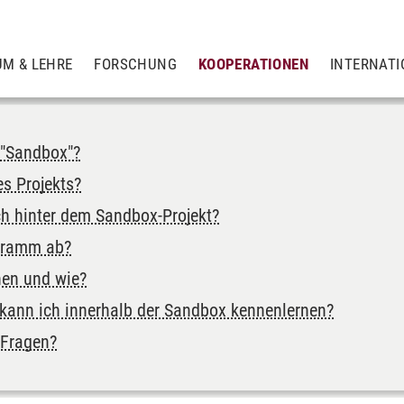
UM & LEHRE
FORSCHUNG
KOOPERATIONEN
INTERNATI
 "Sandbox"?
es Projekts?
ch hinter dem Sandbox-Projekt?
ogramm ab?
en und wie?
ann ich innerhalb der Sandbox kennenlernen?
 Fragen?