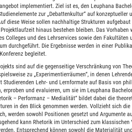
rangebot implementiert. Ziel ist es, den Leuphana Bach
Studienelemente zur „Debattenkultur“ auf konzeptueller u
Auf diese Weise sollen nachhaltige Strukturen aufgebau
rojektlaufzeit hinaus bestehen bleiben. Das Vorhaben
es Colleges und des Lehrservices sowie den Fakultäten 
um durchgeführt. Die Ergebnisse werden in einer Publik
 Konferenz begleitet.
rojekts sind auf die gegenseitige Verschränkung von The
pielsweise zu „Experimentierräumen“, in denen Lehrend
 Studierenden Lehr- und Lernformate auf Basis von phi
, erproben und evaluieren, um sie im Leuphana Bachelor
etorik – Performanz – Medialität“ bildet dabei die theor
lturen in den Blick genommen werden. Vollzieht sich die
ch, werden sowohl Positionen gesetzt und Argumente a
sgehend kann Rhetorik im Unterschied zum klassischen V
erden. Entsprechend können sowohl die Materialität und 