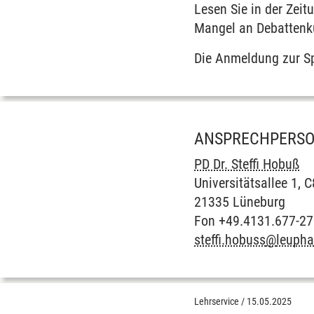
Lesen Sie in der Zei
Mangel an Debattenku
Die Anmeldung zur Sp
ANSPRECHPERS
PD Dr. Steffi Hobuß
Universitätsallee 1, 
21335 Lüneburg
Fon +49.4131.677-2
steffi.hobuss
@
leupha
Lehrservice
/
15.05.2025