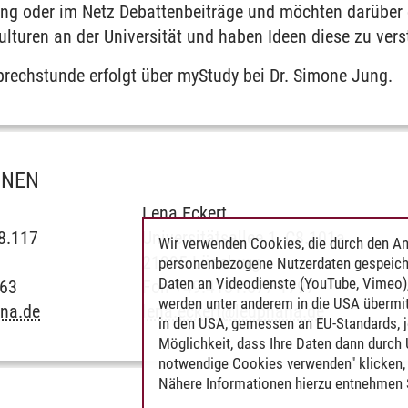
tung oder im Netz Debattenbeiträge und möchten darüber 
lturen an der Universität und haben Ideen diese zu vers
rechstunde erfolgt über myStudy bei Dr. Simone Jung.
ONEN
Lena Eckert
C8.117
Universitätsallee 1, C8.101a
Wir verwenden Cookies, die durch den An
21335 Lüneburg
personenbezogene Nutzerdaten gespeich
Daten an Videodienste (YouTube, Vimeo),
763
Fon +49.4131.677-1797
werden unter anderem in die USA übermit
na.de
lena.eckert
@
leuphana.de
in den USA, gemessen an EU-Standards, j
Möglichkeit, dass Ihre Daten dann durch
notwendige Cookies verwenden" klicken, f
Nähere Informationen hierzu entnehmen S