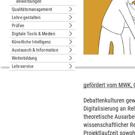
Bewerbungen
Qualitätsmanagement
Untermenu Qualitätsmanagement
Lehre gestalten
Untermenu Lehre gestalten
Prüfen
Untermenu Prüfen
Digitale Tools & Medien
Untermenu Digitale Tools & Medien
Künstliche Intelligenz
Untermenu Künstliche Intelligenz
Austausch & Information
Untermenu Austausch & Information
Weiterbildung
Untermenu Weiterbildung
Lehrservice
Untermenu Lehrservice
gefördert vom MWK, Q
Debattenkulturen gew
Digitalisierung an R
theoretische Ausarbei
wissenschaftlicher Re
Projektlaufzeit sowo