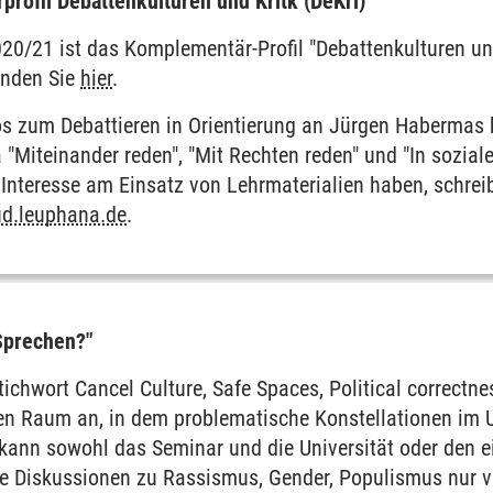
rofil Debattenkulturen und Kritk (DeKri)
0/21 ist das Komplementär-Profil "Debattenkulturen und 
inden Sie
hier
.
os zum Debattieren in Orientierung an Jürgen Habermas
"Miteinander reden", "Mit Rechten reden" und "In sozial
 Interesse am Einsatz von Lehrmaterialien haben, schreib
ud.leuphana.de
.
Sprechen?"
tichwort Cancel Culture, Safe Spaces, Political correctne
en Raum an, in dem problematische Konstellationen im
kann sowohl das Seminar und die Universität oder den e
 Diskussionen zu Rassismus, Gender, Populismus nur ver