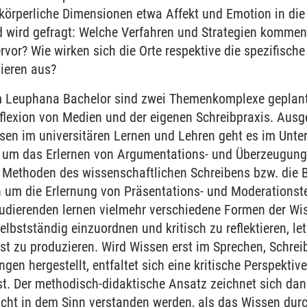
 körperliche Dimensionen etwa Affekt und Emotion in d
 wird gefragt: Welche Verfahren und Strategien komme
ervor? Wie wirken sich die Orte respektive die spezifisch
tieren aus?
 Leuphana Bachelor sind zwei Themenkomplexe geplant: 
flexion von Medien und der eigenen Schreibpraxis. Ausg
sen im universitären Lernen und Lehren geht es im Unte
n um das Erlernen von Argumentations- und Überzeugung
 Methoden des wissenschaftlichen Schreibens bzw. die Be
 um die Erlernung von Präsentations- und Moderationst
udierenden lernen vielmehr verschiedene Formen der Wi
lbstständig einzuordnen und kritisch zu reflektieren, le
st zu produzieren. Wird Wissen erst im Sprechen, Schrei
gen hergestellt, entfaltet sich eine kritische Perspektive
st. Der methodisch-didaktische Ansatz zeichnet sich da
cht in dem Sinn verstanden werden, als das Wissen durc