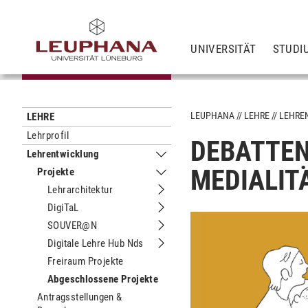
UNIVERSITÄT
STUDI
LEUPHANA
LEHRE
LEHRE
LEHRE
Lehrprofil
DEBATTEN
Lehrentwicklung
Untermenu Lehrentwicklung
MEDIALIT
Projekte
Untermenu Projekte
Lehrarchitektur
Untermenu Lehrarchitektur
DigiTaL
Untermenu DigiTaL
SOUVER@N
Untermenu SOUVER@N
Digitale Lehre Hub Nds
Untermenu Digitale Lehre Hub Nds
Freiraum Projekte
Abgeschlossene Projekte
Antragsstellungen &