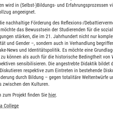
n wird in (Selbst-)Bildungs- und Erfahrungsprozessen vie
ollzug angeeignet.
 die nachhaltige Förderung des Reflexions-/Debattierver
 möchte das Bewusstsein der Studierenden für die sozial
ngen stärken, die im 21. Jahrhundert nicht nur komplex 
ität und Gender –, sondern auch in Verhandlung begriffe
ke-News und Identitätspolitik. Es möchte eine Grundlag
zu können als auch für die historische Bedingtheit von 
ktiven sensibilisieren. Die angestrebte Didaktik bildet
Diskutieren respektive zum Eintreten in bestehende Dis
nderung durch Bildung – gegen totalitäre Weltentwürfe u
 zwischen den Kulturen.
n zum Projekt finden Sie
hier
.
a College