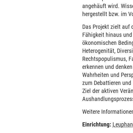
angehäuft wird. Wisse
hergestellt bzw. im V
Das Projekt zielt auf
Fähigkeit hinaus und
ökonomischen Bedingu
Heterogenität, Divers
Rechtspopulismus, Fa
erkennen und denken 
Wahrheiten und Perspe
zum Debattieren und 
Ziel der aktiven Verä
Aushandlungsprozess
Weitere Informatione
Einrichtung:
Leuphan